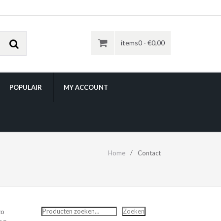
items0 -
€
0,00
POPULAIR
MY ACCOUNT
Home
Contact
Zoeken
zo
Zoeken