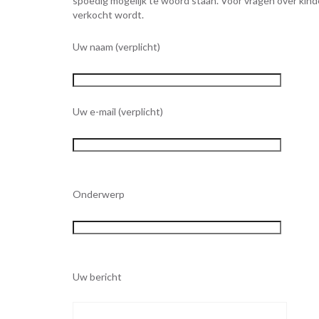
spoedig mogelijk te woord staan. Voor vragen over kind
verkocht wordt.
Uw naam (verplicht)
Uw e-mail (verplicht)
Gelieve dit veld leeg te laten.
Onderwerp
Gelieve dit veld leeg te laten.
Uw bericht