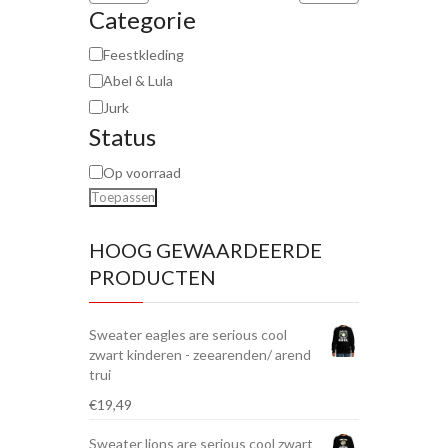
Categorie
Feestkleding
Abel & Lula
Jurk
Status
Op voorraad
Toepassen
HOOG GEWAARDEERDE
PRODUCTEN
Sweater eagles are serious cool
zwart kinderen - zeearenden/ arend
trui
€
19,49
Sweater lions are serious cool zwart