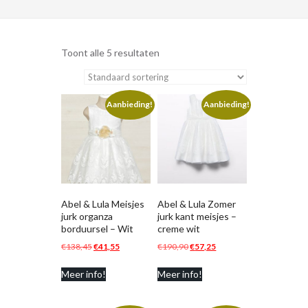
Toont alle 5 resultaten
Aanbieding!
Aanbieding!
Abel & Lula Meisjes
Abel & Lula Zomer
jurk organza
jurk kant meisjes –
borduursel – Wit
creme wit
Oorspronkelijke
Huidige
Oorspronkelijke
Huidige
€
138,45
€
41,55
€
190,90
€
57,25
prijs
prijs
prijs
prijs
Meer info!
Meer info!
was:
is:
was:
is:
€138,45.
€41,55.
€190,90.
€57,25.