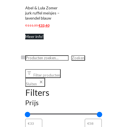
Abel & Lula Zomer
jurk ruffel meisjes –
lavendel blauw
Oorspronkelijke
Huidige
€
111,35
€
33,40
prijs
prijs
Meer info!
was:
is:
€111,35.
€33,40.
Zoeken
Zoeken
Filter producten
Sluiten
Filters
Prijs