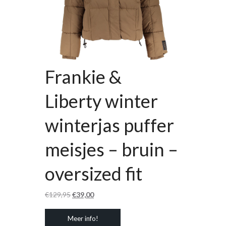
Frankie &
Liberty winter
winterjas puffer
meisjes – bruin –
oversized fit
Oorspronkelijke
Huidige
€
129,95
€
39,00
prijs
prijs
Meer info!
was:
is: