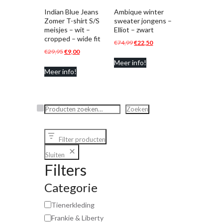
Indian Blue Jeans
Ambique winter
Zomer T-shirt S/S
sweater jongens –
meisjes – wit –
Elliot – zwart
cropped – wide fit
Oorspronkelijke
Huidige
€
74,99
€
22,50
Oorspronkelijke
Huidige
€
29,95
€
9,00
prijs
prijs
prijs
prijs
Meer info!
was:
is:
Meer info!
was:
is:
€74,99.
€22,50.
€29,95.
€9,00.
Zoeken
Zoeken
Filter producten
Sluiten
Filters
Categorie
Tienerkleding
Frankie & Liberty