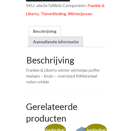
€129,95.
€39,00.
SKU:
a6e3e7af8bfa
Categorieën:
Frankie &
Liberty
,
Tienerkleding
,
Winterjassen
Beschrijving
Aanvullende informatie
Beschrijving
Frankie & Liberty winter winterjas puffer
meisjes – bruin – oversized fitMateriaal
nylon crinkle
Gerelateerde
producten
Aanbieding!
Aanbieding!