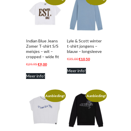
Indian Blue Jeans
Lyle & Scott winter
Zomer T-shirt S/S
t-shirt jongens –
meisjes – wit –
blauw – longsleeve
cropped – wide fit
Oorspronkelijke
Huidige
€
35,00
€
10,50
Oorspronkelijke
Huidige
€
29,95
€
9,00
prijs
prijs
prijs
prijs
Meer info!
was:
is:
Meer info!
was:
is:
€35,00.
€10,50.
€29,95.
€9,00.
Aanbieding!
Aanbieding!