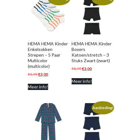
HEMA HEMA Kinder
HEMA HEMA Kinder
Enkelsokken
Boxers
Strepen – 5 Paar
Katoen/stretch – 3
Multicolor
Stuks Zwart (zwart)
(multicolor)
Oorspronkelijke
Huidige
€
8,99
€
3,00
Oorspronkelijke
Huidige
€
6,99
€
3,00
prijs
prijs
prijs
prijs
Meer info!
was:
is:
Meer info!
was:
is:
€8,99.
€3,00.
€6,99.
€3,00.
Aanbieding!