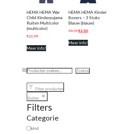
HEMA HEMA War
HEMA HEMA Kinder
Child Kinderpyjama
Boxers – 3 Stuks
Ruiten Multicolor
Blauw (blauw)
(multicolor)
Oorspronkelijke
Huidige
€
8,99
€
2,50
€
22,99
prijs
prijs
Meer info!
was:
is:
Meer info!
€8,99.
€2,50.
Zoeken
Zoeken
Filter producten
Sluiten
Filters
Categorie
kind