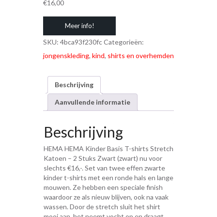
€
16,00
Meer info!
SKU:
4bca93f230fc
Categorieën:
jongenskleding
,
kind
,
shirts en overhemden
Beschrijving
Aanvullende informatie
Beschrijving
HEMA HEMA Kinder Basis T-shirts Stretch
Katoen – 2 Stuks Zwart (zwart) nu voor
slechts €16,-. Set van twee effen zwarte
kinder t-shirts met een ronde hals en lange
mouwen. Ze hebben een speciale finish
waardoor ze als nieuw blijven, ook na vaak
wassen. Door de stretch sluit het shirt
mooi aan, het neemt vocht op en draagt