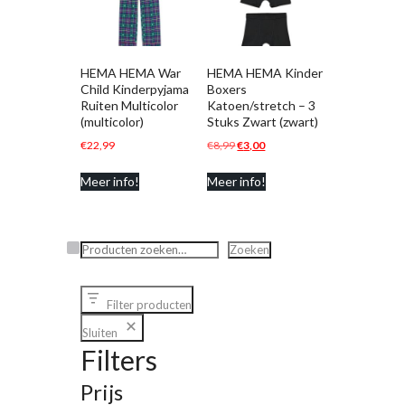
HEMA HEMA War
HEMA HEMA Kinder
Child Kinderpyjama
Boxers
Ruiten Multicolor
Katoen/stretch – 3
(multicolor)
Stuks Zwart (zwart)
Oorspronkelijke
Huidige
€
22,99
€
8,99
€
3,00
prijs
prijs
Meer info!
Meer info!
was:
is:
€8,99.
€3,00.
Zoeken
Zoeken
Filter producten
Sluiten
Filters
Prijs