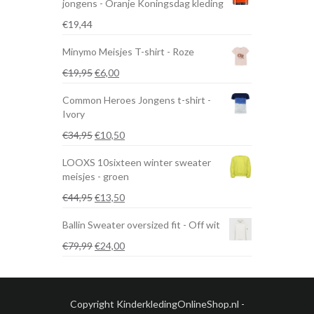
jongens - Oranje Koningsdag kleding
€
19,44
Minymo Meisjes T-shirt - Roze
Oorspronkelijke
Huidige
€
19,95
€
6,00
prijs
prijs
Common Heroes Jongens t-shirt -
was:
is:
Ivory
€19,95.
€6,00.
Oorspronkelijke
Huidige
€
34,95
€
10,50
prijs
prijs
LOOXS 10sixteen winter sweater
was:
is:
meisjes - groen
€34,95.
€10,50.
Oorspronkelijke
Huidige
€
44,95
€
13,50
prijs
prijs
Ballin Sweater oversized fit - Off wit
was:
is:
€44,95.
€13,50.
Oorspronkelijke
Huidige
€
79,99
€
24,00
prijs
prijs
was:
is:
€79,99.
€24,00.
Copyright KinderkledingOnlineShop.nl -