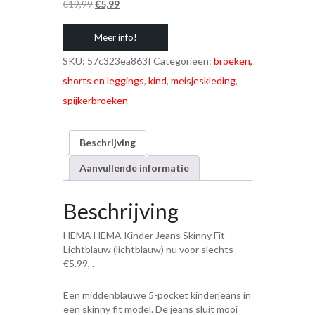
Oorspronkelijke
Huidige
€
19,99
€
5,99
prijs
prijs
Meer info!
was:
is:
€19,99.
€5,99.
SKU:
57c323ea863f
Categorieën:
broeken,
shorts en leggings
,
kind
,
meisjeskleding
,
spijkerbroeken
Beschrijving
Aanvullende informatie
Beschrijving
HEMA HEMA Kinder Jeans Skinny Fit
Lichtblauw (lichtblauw) nu voor slechts
€5.99,-.
Een middenblauwe 5-pocket kinderjeans in
een skinny fit model. De jeans sluit mooi