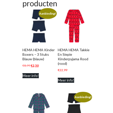
producten
Aanbieding!
HEMA HEMA Kinder
HEMA HEMA Takkie
Boxers – 3 Stuks
En Siepie
Blauw (blauw)
Kinderpyjama Rood
(rood)
Oorspronkelijke
Huidige
€
8,99
€
2,50
€
22,99
prijs
prijs
Meer info!
was:
is:
Meer info!
€8,99.
€2,50.
Aanbieding!