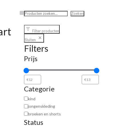
Zoeken
Zoeken
art
Filter producten
Sluiten
Filters
Prijs
Categorie
kind
jongenskleding
broeken en shorts
Status