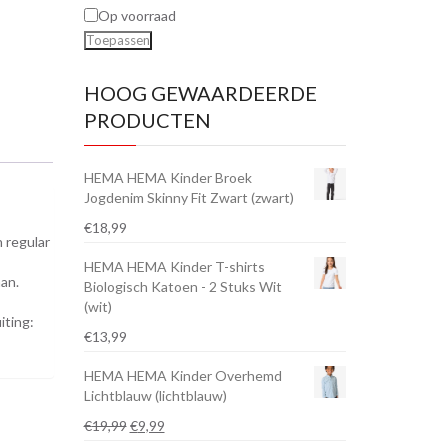
Op voorraad
Toepassen
HOOG GEWAARDEERDE
PRODUCTEN
HEMA HEMA Kinder Broek
Jogdenim Skinny Fit Zwart (zwart)
€
18,99
 regular
HEMA HEMA Kinder T-shirts
an.
Biologisch Katoen - 2 Stuks Wit
(wit)
iting:
€
13,99
HEMA HEMA Kinder Overhemd
Lichtblauw (lichtblauw)
Oorspronkelijke
Huidige
€
19,99
€
9,99
prijs
prijs