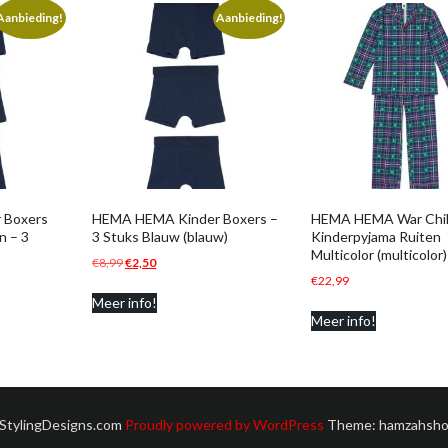
Aanbieding!
Aanbieding!
 Boxers
HEMA HEMA Kinder Boxers –
HEMA HEMA War Chi
n – 3
3 Stuks Blauw (blauw)
Kinderpyjama Ruiten
Multicolor (multicolor)
Oorspronkelijke
Huidige
€
8,99
€
2,50
€
22,99
prijs
prijs
Meer info!
was:
is:
Meer info!
€8,99.
€2,50.
 StylingDesigns.com
Proudly powered by WordPress
Theme: hamzahsho