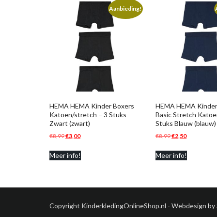
Aanbieding!
HEMA HEMA Kinder Boxers
HEMA HEMA Kinder
Katoen/stretch – 3 Stuks
Basic Stretch Katoe
Zwart (zwart)
Stuks Blauw (blauw)
Oorspronkelijke
Huidige
Oorspronkelijke
Huidige
€
8,99
€
3,00
€
8,99
€
2,50
prijs
prijs
prijs
prijs
Meer info!
Meer info!
was:
is:
was:
is:
€8,99.
€3,00.
€8,99.
€2,50.
Copyright KinderkledingOnlineShop.nl - Webdesign by