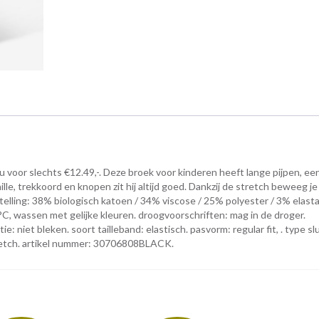
or slechts €12.49,-. Deze broek voor kinderen heeft lange pijpen, een
lle, trekkoord en knopen zit hij altijd goed. Dankzij de stretch beweeg je
elling: 38% biologisch katoen / 34% viscose / 25% polyester / 3% elasta
°C, wassen met gelijke kleuren. droogvoorschriften: mag in de droger.
ie: niet bleken. soort tailleband: elastisch. pasvorm: regular fit, . type slu
stretch. artikel nummer: 30706808BLACK.