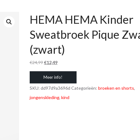
HEMA HEMA Kinder
Sweatbroek Pique Zw
(zwart)
Oorspronkelijke
Huidige
€
24,99
€
12,49
prijs
prijs
Meer info!
was:
is:
€24,99.
€12,49.
SKU:
dd97d9a3696d
Categorieën:
broeken en shorts
,
jongenskleding
,
kind