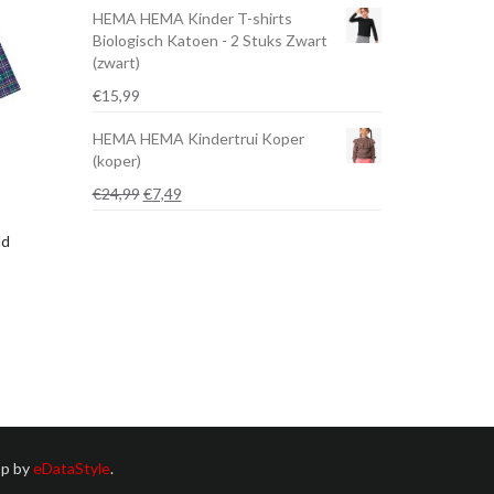
HEMA HEMA Kinder T-shirts
was:
is:
Biologisch Katoen - 2 Stuks Zwart
€19,99.
€9,99.
(zwart)
€
15,99
HEMA HEMA Kindertrui Koper
(koper)
Oorspronkelijke
Huidige
€
24,99
€
7,49
prijs
prijs
was:
is:
ld
€24,99.
€7,49.
p by
eDataStyle
.