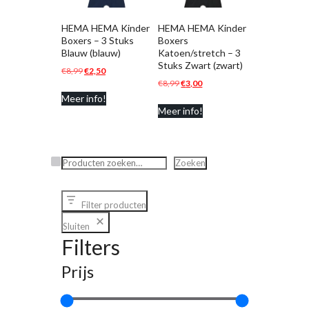
HEMA HEMA Kinder
HEMA HEMA Kinder
Boxers – 3 Stuks
Boxers
Blauw (blauw)
Katoen/stretch – 3
Stuks Zwart (zwart)
Oorspronkelijke
Huidige
€
8,99
€
2,50
Oorspronkelijke
Huidige
€
8,99
€
3,00
prijs
prijs
prijs
prijs
Meer info!
was:
is:
Meer info!
was:
is:
€8,99.
€2,50.
€8,99.
€3,00.
Zoeken
Zoeken
Filter producten
Sluiten
Filters
Prijs