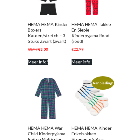
HEMA HEMA Kinder
HEMA HEMA Takkie
Boxers
En Siepie
Katoen/stretch – 3
Kinderpyjama Rood
Stuks Zwart (zwart)
(rood)
Oorspronkelijke
Huidige
€
8,99
€
3,00
€
22,99
prijs
prijs
Meer info!
Meer info!
was:
is:
€8,99.
€3,00.
Aanbieding!
HEMA HEMA War
HEMA HEMA Kinder
Child Kinderpyjama
Enkelsokken
Ruiten Multicolor
Strepen – 5 Paar