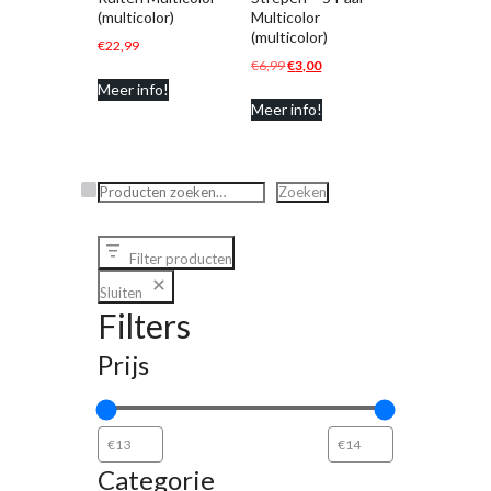
(multicolor)
Multicolor
(multicolor)
€
22,99
Oorspronkelijke
Huidige
€
6,99
€
3,00
prijs
prijs
Meer info!
Meer info!
was:
is:
€6,99.
€3,00.
Zoeken
Zoeken
Filter producten
Sluiten
Filters
Prijs
Categorie