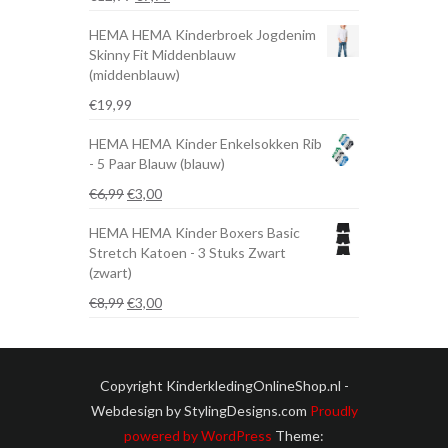
prijs
prijs
HEMA HEMA Kinderbroek Jogdenim
was:
is:
Skinny Fit Middenblauw
€12,99.
€7,79.
(middenblauw)
€
19,99
HEMA HEMA Kinder Enkelsokken Rib
- 5 Paar Blauw (blauw)
Oorspronkelijke
Huidige
€
6,99
€
3,00
prijs
prijs
HEMA HEMA Kinder Boxers Basic
was:
is:
Stretch Katoen - 3 Stuks Zwart
€6,99.
€3,00.
(zwart)
Oorspronkelijke
Huidige
€
8,99
€
3,00
prijs
prijs
was:
is:
€8,99.
€3,00.
Copyright KinderkledingOnlineShop.nl -
Webdesign by StylingDesigns.com
Proudly
powered by WordPress
Theme: