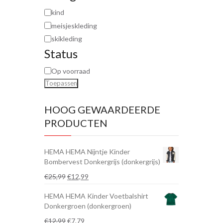
kind
meisjeskleding
skikleding
Status
Op voorraad
Toepassen
HOOG GEWAARDEERDE
PRODUCTEN
HEMA HEMA Nijntje Kinder
Bombervest Donkergrijs (donkergrijs)
Oorspronkelijke
Huidige
€
25,99
€
12,99
prijs
prijs
HEMA HEMA Kinder Voetbalshirt
was:
is:
Donkergroen (donkergroen)
€25,99.
€12,99.
Oorspronkelijke
Huidige
€
12,99
€
7,79