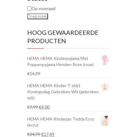
Op voorraad
Toepassen
HOOG GEWAARDEERDE
PRODUCTEN
HEMA HEMA Kinderpyjama Met
Poppenpyjama Honden Roze (roze)
€
14,99
HEMA HEMA Kinder T-shirt
Koningsdag Gebroken Wit (gebroken
wit)
Oorspronkelijke
Huidige
€
7,99
€
4,00
prijs
prijs
HEMA HEMA Kinderjas Teddy Ecru
was:
is:
(ecru)
€7,99.
€4,00.
Oorspronkelijke
Huidige
€
34,99
€
17,49