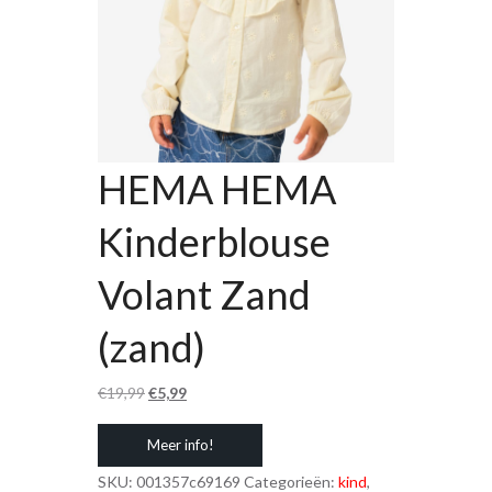
HEMA HEMA
Kinderblouse
Volant Zand
(zand)
Oorspronkelijke
Huidige
€
19,99
€
5,99
prijs
prijs
Meer info!
was:
is:
€19,99.
€5,99.
SKU:
001357c69169
Categorieën:
kind
,