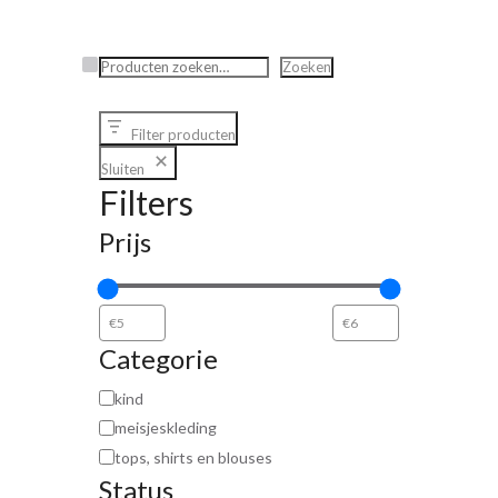
€8,99.
€2,50.
€8,99.
€3,00.
Zoeken
Zoeken
Filter producten
Sluiten
Filters
Prijs
Categorie
kind
meisjeskleding
tops, shirts en blouses
Status