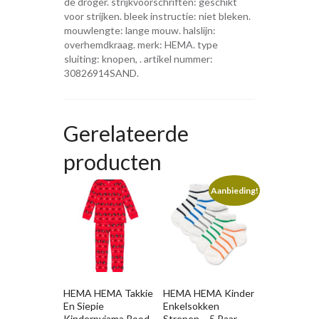
de droger. strijkvoorschriften: geschikt
voor strijken. bleek instructie: niet bleken.
mouwlengte: lange mouw. halslijn:
overhemdkraag. merk: HEMA. type
sluiting: knopen, . artikel nummer:
30826914SAND.
Gerelateerde
producten
Aanbieding!
HEMA HEMA Takkie
HEMA HEMA Kinder
En Siepie
Enkelsokken
Kinderpyjama Rood
Strepen – 5 Paar