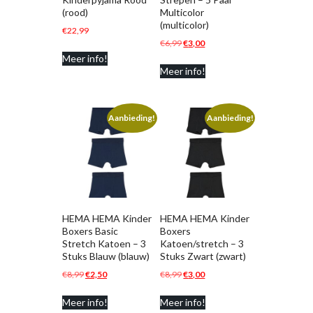
(rood)
Multicolor
(multicolor)
€
22,99
Oorspronkelijke
Huidige
€
6,99
€
3,00
prijs
prijs
Meer info!
Meer info!
was:
is:
€6,99.
€3,00.
Aanbieding!
Aanbieding!
HEMA HEMA Kinder
HEMA HEMA Kinder
Boxers Basic
Boxers
Stretch Katoen – 3
Katoen/stretch – 3
Stuks Blauw (blauw)
Stuks Zwart (zwart)
Oorspronkelijke
Huidige
Oorspronkelijke
Huidige
€
8,99
€
2,50
€
8,99
€
3,00
prijs
prijs
prijs
prijs
Meer info!
Meer info!
was:
is:
was:
is: