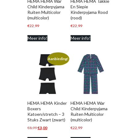
HEMA HEMA War
HEMA HEMA Takkie
Child Kinderpyjama
En Siepie
Ruiten Multicolor
Kinderpyjama Rood
(multicolor)
(rood)
€
22,99
€
22,99
Meer info!
Meer info!
Aanbieding!
HEMA HEMA Kinder
HEMA HEMA War
Boxers
Child Kinderpyjama
Katoen/stretch – 3
Ruiten Multicolor
Stuks Zwart (zwart)
(multicolor)
Oorspronkelijke
Huidige
€
8,99
€
3,00
€
22,99
prijs
prijs