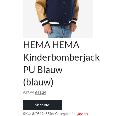
HEMA HEMA
Kinderbomberjack
PU Blauw
(blauw)
Oorspronkelijke
Huidige
€
37,99
€
11,39
prijs
prijs
Meer info!
was:
is:
€37,99.
€11,39.
SKU:
8f0812a55fef
Categorieën:
jassen
,