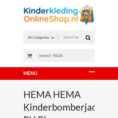
items0 -
€
0,00
HEMA HEMA
Kinderbomberjack