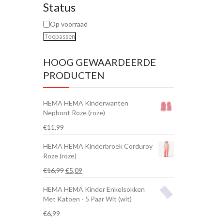
Status
Op voorraad
Toepassen
HOOG GEWAARDEERDE
PRODUCTEN
HEMA HEMA Kinderwanten
Nepbont Roze (roze)
€
11,99
HEMA HEMA Kinderbroek Corduroy
Roze (roze)
Oorspronkelijke
Huidige
€
16,99
€
5,09
prijs
prijs
HEMA HEMA Kinder Enkelsokken
was:
is:
Met Katoen - 5 Paar Wit (wit)
€16,99.
€5,09.
€
6,99