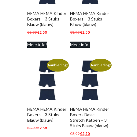
HEMA HEMA Kinder
HEMA HEMA Kinder
Boxers – 3 Stuks
Boxers – 3 Stuks
Blauw (blauw)
Blauw (blauw)
Oorspronkelijke
Huidige
Oorspronkelijke
Huidige
€
8,99
€
2,50
€
8,99
€
2,50
prijs
prijs
prijs
prijs
Meer info!
Meer info!
was:
is:
was:
is:
€8,99.
€2,50.
€8,99.
€2,50.
Aanbieding!
Aanbieding!
HEMA HEMA Kinder
HEMA HEMA Kinder
Boxers – 3 Stuks
Boxers Basic
Blauw (blauw)
Stretch Katoen – 3
Stuks Blauw (blauw)
Oorspronkelijke
Huidige
€
8,99
€
2,50
Oorspronkelijke
Huidige
€
8,99
€
2,50
prijs
prijs