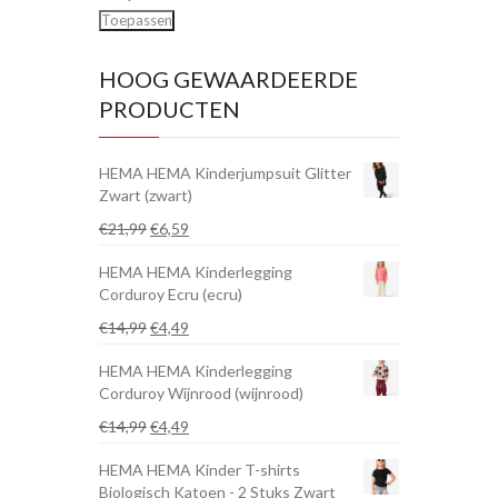
Toepassen
HOOG GEWAARDEERDE
PRODUCTEN
HEMA HEMA Kinderjumpsuit Glitter
Zwart (zwart)
Oorspronkelijke
Huidige
€
21,99
€
6,59
prijs
prijs
HEMA HEMA Kinderlegging
was:
is:
Corduroy Ecru (ecru)
€21,99.
€6,59.
Oorspronkelijke
Huidige
€
14,99
€
4,49
prijs
prijs
HEMA HEMA Kinderlegging
was:
is:
Corduroy Wijnrood (wijnrood)
€14,99.
€4,49.
Oorspronkelijke
Huidige
€
14,99
€
4,49
prijs
prijs
HEMA HEMA Kinder T-shirts
was:
is:
Biologisch Katoen - 2 Stuks Zwart
€14,99.
€4,49.