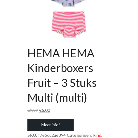
HEMA HEMA
Kinderboxers
Fruit – 3 Stuks
Multi (multi)
Oorspronkelijke
Huidige
€
9,99
€
5,00
prijs
prijs
Meer info!
was:
is:
€9,99.
€5,00.
SKU:
f7e5cc2ae394
Categorieën:
kind
,