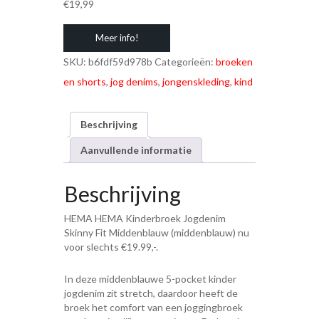
€
19,99
Meer info!
SKU:
b6fdf59d978b
Categorieën:
broeken
en shorts
,
jog denims
,
jongenskleding
,
kind
Beschrijving
Aanvullende informatie
Beschrijving
HEMA HEMA Kinderbroek Jogdenim
Skinny Fit Middenblauw (middenblauw) nu
voor slechts €19.99,-.
In deze middenblauwe 5-pocket kinder
jogdenim zit stretch, daardoor heeft de
broek het comfort van een joggingbroek