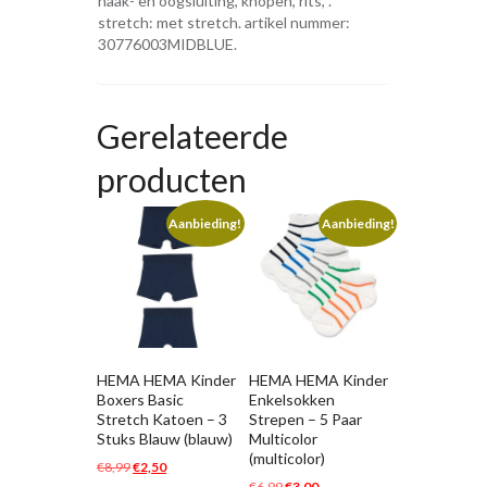
haak- en oogsluiting, knopen, rits, .
stretch: met stretch. artikel nummer:
30776003MIDBLUE.
Gerelateerde
producten
Aanbieding!
Aanbieding!
HEMA HEMA Kinder
HEMA HEMA Kinder
Boxers Basic
Enkelsokken
Stretch Katoen – 3
Strepen – 5 Paar
Stuks Blauw (blauw)
Multicolor
(multicolor)
Oorspronkelijke
Huidige
€
8,99
€
2,50
Oorspronkelijke
Huidige
€
6,99
€
3,00