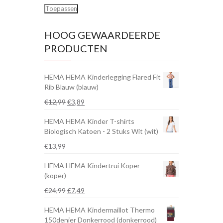
Toepassen
HOOG GEWAARDEERDE
PRODUCTEN
HEMA HEMA Kinderlegging Flared Fit
Rib Blauw (blauw)
Oorspronkelijke
Huidige
€
12,99
€
3,89
prijs
prijs
HEMA HEMA Kinder T-shirts
was:
is:
Biologisch Katoen - 2 Stuks Wit (wit)
€12,99.
€3,89.
€
13,99
HEMA HEMA Kindertrui Koper
(koper)
Oorspronkelijke
Huidige
€
24,99
€
7,49
prijs
prijs
HEMA HEMA Kindermaillot Thermo
was:
is:
150denier Donkerrood (donkerrood)
€24,99.
€7,49.