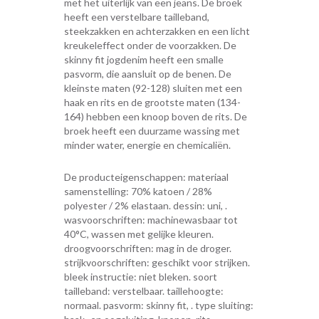
met het uiterlijk van een jeans. De broek
heeft een verstelbare tailleband,
steekzakken en achterzakken en een licht
kreukeleffect onder de voorzakken. De
skinny fit jogdenim heeft een smalle
pasvorm, die aansluit op de benen. De
kleinste maten (92-128) sluiten met een
haak en rits en de grootste maten (134-
164) hebben een knoop boven de rits. De
broek heeft een duurzame wassing met
minder water, energie en chemicaliën.
De producteigenschappen: materiaal
samenstelling: 70% katoen / 28%
polyester / 2% elastaan. dessin: uni, .
wasvoorschriften: machinewasbaar tot
40°C, wassen met gelijke kleuren.
droogvoorschriften: mag in de droger.
strijkvoorschriften: geschikt voor strijken.
bleek instructie: niet bleken. soort
tailleband: verstelbaar. taillehoogte:
normaal. pasvorm: skinny fit, . type sluiting: