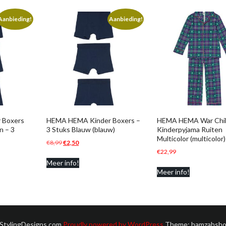
Aanbieding!
Aanbieding!
 Boxers
HEMA HEMA Kinder Boxers –
HEMA HEMA War Chi
n – 3
3 Stuks Blauw (blauw)
Kinderpyjama Ruiten
Multicolor (multicolor)
Oorspronkelijke
Huidige
€
8,99
€
2,50
€
22,99
prijs
prijs
Meer info!
was:
is:
Meer info!
€8,99.
€2,50.
 StylingDesigns.com
Proudly powered by WordPress
Theme: hamzahsho