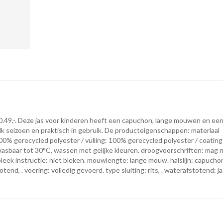
.49,-. Deze jas voor kinderen heeft een capuchon, lange mouwen en een 
elk seizoen en praktisch in gebruik. De producteigenschappen: materiaal
00% gerecycled polyester / vulling: 100% gerecycled polyester / coatin
wasbaar tot 30°C, wassen met gelijke kleuren. droogvoorschriften: mag n
. bleek instructie: niet bleken. mouwlengte: lange mouw. halslijn: capucho
nd, . voering: volledig gevoerd. type sluiting: rits, . waterafstotend: ja.