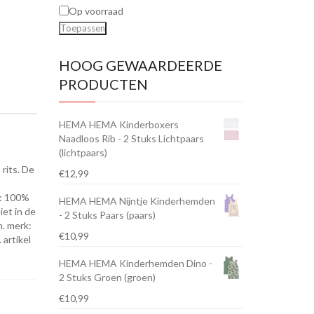
Op voorraad
Toepassen
HOOG GEWAARDEERDE
PRODUCTEN
HEMA HEMA Kinderboxers
Naadloos Rib - 2 Stuks Lichtpaars
(lichtpaars)
rits. De
€
12,99
g: 100%
HEMA HEMA Nijntje Kinderhemden
iet in de
- 2 Stuks Paars (paars)
n. merk:
€
10,99
 artikel
HEMA HEMA Kinderhemden Dino -
2 Stuks Groen (groen)
€
10,99