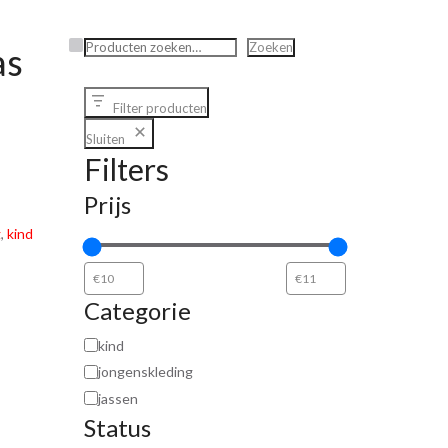
Zoeken
Zoeken
as
Filter producten
Sluiten
Filters
Prijs
g
,
kind
Categorie
kind
jongenskleding
jassen
Status