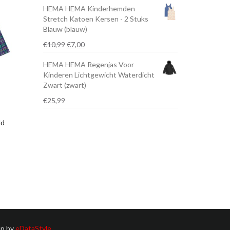
HEMA HEMA Kinderhemden
Stretch Katoen Kersen - 2 Stuks
Blauw (blauw)
Oorspronkelijke
Huidige
€
10,99
€
7,00
prijs
prijs
HEMA HEMA Regenjas Voor
was:
is:
Kinderen Lichtgewicht Waterdicht
€10,99.
€7,00.
Zwart (zwart)
€
25,99
ld
p by
eDataStyle
.