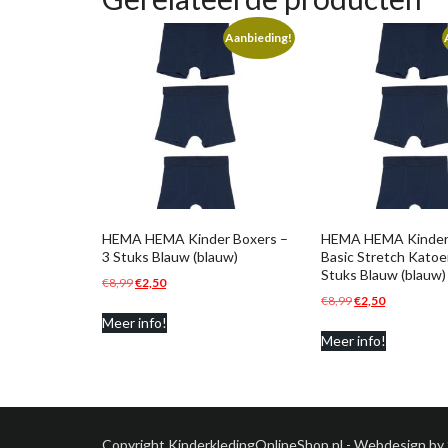
Aanbieding!
HEMA HEMA Kinder Boxers –
HEMA HEMA Kinder
3 Stuks Blauw (blauw)
Basic Stretch Katoe
Stuks Blauw (blauw)
Oorspronkelijke
Huidige
€
8,99
€
2,50
Oorspronkelijke
Huidige
€
8,99
€
2,50
prijs
prijs
prijs
prijs
Meer info!
was:
is:
Meer info!
was:
is:
€8,99.
€2,50.
€8,99.
€2,50.
Copyright KinderkledingOnlineShop.nl - Webdesign by