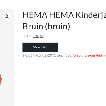
HEMA HEMA Kinderj
Bruin (bruin)
Oorspronkelijke
Huidige
€
34,99
€
10,49
prijs
prijs
Meer info!
was:
is:
€34,99.
€10,49.
SKU:
54ad1cfc2a20
Categorieën:
jassen
,
jongenskledin