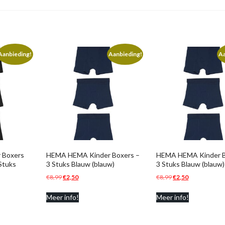
Aanbieding!
Aanbieding!
Aa
 Boxers
HEMA HEMA Kinder Boxers –
HEMA HEMA Kinder B
Stuks
3 Stuks Blauw (blauw)
3 Stuks Blauw (blauw)
Oorspronkelijke
Huidige
Oorspronkelijke
Huidige
€
8,99
€
2,50
€
8,99
€
2,50
prijs
prijs
prijs
prijs
Meer info!
Meer info!
was:
is:
was:
is:
€8,99.
€2,50.
€8,99.
€2,50.