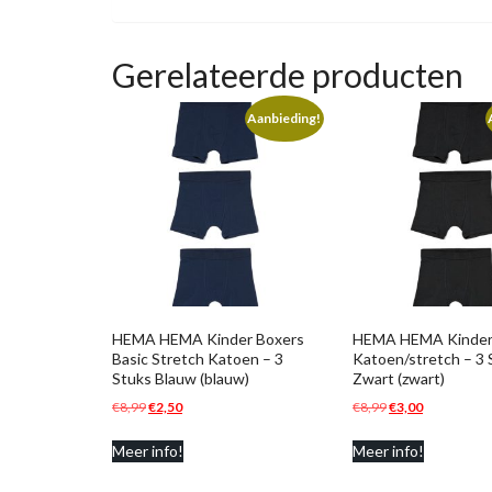
Gerelateerde producten
Aanbieding!
HEMA HEMA Kinder Boxers
HEMA HEMA Kinder
Basic Stretch Katoen – 3
Katoen/stretch – 3 
Stuks Blauw (blauw)
Zwart (zwart)
Oorspronkelijke
Huidige
Oorspronkelijke
Huidige
€
8,99
€
2,50
€
8,99
€
3,00
prijs
prijs
prijs
prijs
Meer info!
Meer info!
was:
is:
was:
is:
€8,99.
€2,50.
€8,99.
€3,00.