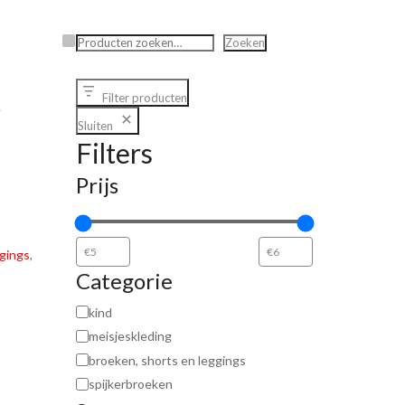
Zoeken
Zoeken
t
Filter producten
Sluiten
Filters
Prijs
ggings
,
Categorie
kind
meisjeskleding
broeken, shorts en leggings
spijkerbroeken