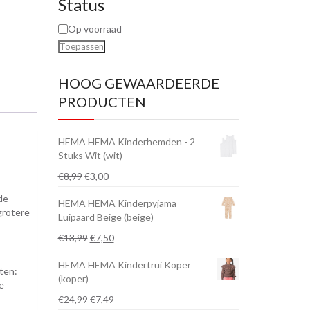
Status
Op voorraad
Toepassen
HOOG GEWAARDEERDE
PRODUCTEN
HEMA HEMA Kinderhemden - 2
Stuks Wit (wit)
Oorspronkelijke
Huidige
€
8,99
€
3,00
prijs
prijs
de
HEMA HEMA Kinderpyjama
was:
is:
grotere
Luipaard Beige (beige)
€8,99.
€3,00.
Oorspronkelijke
Huidige
€
13,99
€
7,50
prijs
prijs
HEMA HEMA Kindertrui Koper
was:
is:
ten:
(koper)
€13,99.
€7,50.
pe
Oorspronkelijke
Huidige
€
24,99
€
7,49