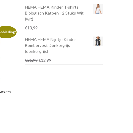
prijs
prijs
HEMA HEMA Kinder T-shirts
was:
is:
Biologisch Katoen - 2 Stuks Wit
€24,99.
€7,49.
(wit)
€
13,99
nbieding!
HEMA HEMA Nijntje Kinder
Bombervest Donkergrijs
(donkergrijs)
Oorspronkelijke
Huidige
€
25,99
€
12,99
prijs
prijs
was:
is:
€25,99.
€12,99.
oxers –