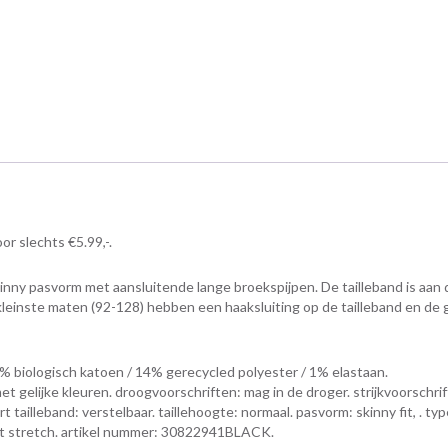
r slechts €5.99,-.
inny pasvorm met aansluitende lange broekspijpen. De tailleband is aan 
kleinste maten (92-128) hebben een haaksluiting op de tailleband en de 
 biologisch katoen / 14% gerecycled polyester / 1% elastaan.
gelijke kleuren. droogvoorschriften: mag in de droger. strijkvoorschrif
rt tailleband: verstelbaar. taillehoogte: normaal. pasvorm: skinny fit, . ty
: met stretch. artikel nummer: 30822941BLACK.