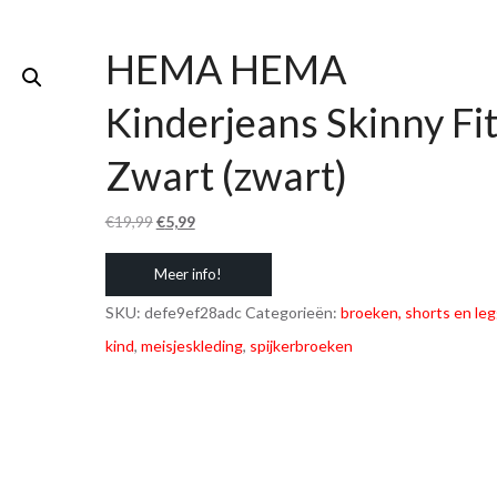
HEMA HEMA
Kinderjeans Skinny Fi
Zwart (zwart)
Oorspronkelijke
Huidige
€
19,99
€
5,99
prijs
prijs
Meer info!
was:
is:
€19,99.
€5,99.
SKU:
defe9ef28adc
Categorieën:
broeken, shorts en le
kind
,
meisjeskleding
,
spijkerbroeken