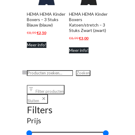
HEMA HEMA Kinder
HEMA HEMA Kinder
Boxers – 3 Stuks
Boxers
Blauw (blauw)
Katoen/stretch – 3
Stuks Zwart (zwart)
Oorspronkelijke
Huidige
€
8,99
€
2,50
Oorspronkelijke
Huidige
€
8,99
€
3,00
prijs
prijs
prijs
prijs
Meer info!
was:
is:
Meer info!
was:
is:
€8,99.
€2,50.
€8,99.
€3,00.
Zoeken
Zoeken
Filter producten
Sluiten
Filters
Prijs