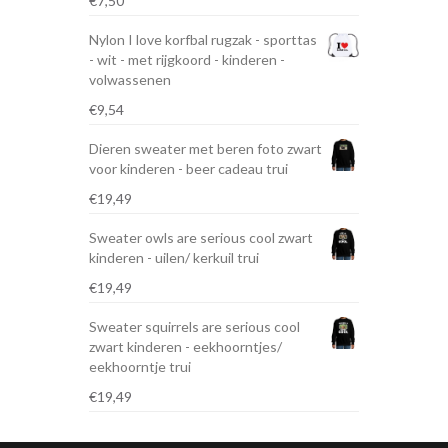
€
7,50
Nylon I love korfbal rugzak - sporttas
- wit - met rijgkoord - kinderen -
volwassenen
€
9,54
Dieren sweater met beren foto zwart
voor kinderen - beer cadeau trui
€
19,49
Sweater owls are serious cool zwart
kinderen - uilen/ kerkuil trui
€
19,49
Sweater squirrels are serious cool
zwart kinderen - eekhoorntjes/
eekhoorntje trui
€
19,49