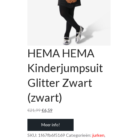
HEMA HEMA
Kinderjumpsuit
Glitter Zwart
(zwart)
Oorspronkelijke
Huidige
€
21,99
€
6,59
prijs
prijs
Meer info!
was:
is:
€21,99.
€6,59.
SKU:
1f67fb6f5169
Categorieën:
jurken
,