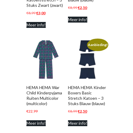
Stuks Zwart (zwart)
Oorspronkelijke
Huidige
€
8,99
€
2,50
Oorspronkelijke
Huidige
€
8,99
€
3,00
prijs
prijs
prijs
prijs
Meer info!
was:
is:
Meer info!
was:
is:
€8,99.
€2,50.
€8,99.
€3,00.
Aanbieding!
HEMA HEMA War
HEMA HEMA Kinder
Child Kinderpyjama
Boxers Basic
Ruiten Multicolor
Stretch Katoen – 3
(multicolor)
Stuks Blauw (blauw)
Oorspronkelijke
Huidige
€
22,99
€
8,99
€
2,50
prijs
prijs
Meer info!
Meer info!
was:
is:
€8,99.
€2,50.