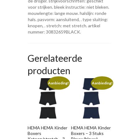
de droger. strijkvoorschriften: geschikt
voor strijken. bleek instructie: niet bleken.
mouwlengte: lange mouw. halslijn: ronde
hals. pasvorm: aansluitend, . type sluiting:
knopen, . stretch: met stretch. artikel
nummer: 30832659BLACK.
Gerelateerde
producten
Aanbieding!
Aanbieding!
HEMA HEMA Kinder
HEMA HEMA Kinder
Boxers
Boxers – 3 Stuks
Katoen/stretch – 3
Blauw (blauw)