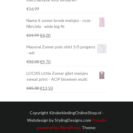
€
16,99
Name it zomer broek meisjes - roze -
NknJela - wide leg fit
Oorspronkelijke
Huidige
€
19,99
€
6,00
prijs
prijs
Mayoral Zomer polo shirt S/S jongens
was:
is:
- wit
€19,99.
€6,00.
Oorspronkelijke
Huidige
€
32,30
€
9,70
prijs
prijs
LOOXS Little Zomer gilet meisjes
was:
is:
sweat print - AOP bloemen multi
€32,30.
€9,70.
Oorspronkelijke
Huidige
€
45,00
€
13,50
prijs
prijs
was:
is:
€45,00.
€13,50.
Copyright KinderkledingOnlineShop.nl -
Webdesign by StylingDesigns.com
Proudly
powered by WordPress
Theme: