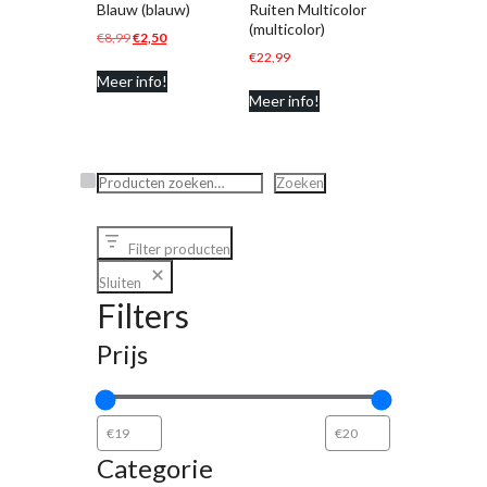
Blauw (blauw)
Ruiten Multicolor
(multicolor)
Oorspronkelijke
Huidige
€
8,99
€
2,50
€
22,99
prijs
prijs
Meer info!
was:
is:
Meer info!
€8,99.
€2,50.
Zoeken
Zoeken
Filter producten
Sluiten
Filters
Prijs
Categorie