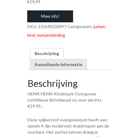
€
19,99
Meer info!
SKU:
131bf8202897
Categorieën:
jurken
,
kind
,
meisjeskleding
Beschrijving
Aanvullende informatie
Beschrijving
HEMA HEMA Kinderjurk Overgooier
Lichtblauw (lichtblauw) nu voor slechts
€19.99,-.
Deze spijkerstof overgooierjurk heeft een
speels A-lijn model met drukknopen aan de
voorkant. Het zachte katoen draag je