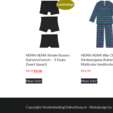
Aanbieding!
HEMA HEMA Kinder Boxers
HEMA HEMA War Ch
Katoen/stretch – 3 Stuks
Kinderpyjama Ruite
Zwart (zwart)
Multicolor (multicolo
Oorspronkelijke
Huidige
€
8,99
€
3,00
€
22,99
prijs
prijs
Meer info!
Meer info!
was:
is:
€8,99.
€3,00.
Copyright KinderkledingOnlineShop.nl - Webdesign by