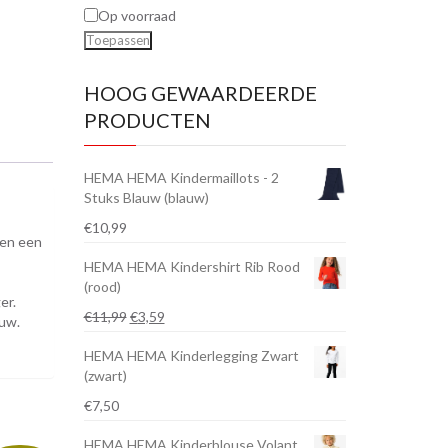
Op voorraad
Toepassen
HOOG GEWAARDEERDE
PRODUCTEN
HEMA HEMA Kindermaillots - 2
Stuks Blauw (blauw)
€
10,99
 en een
HEMA HEMA Kindershirt Rib Rood
(rood)
er.
Oorspronkelijke
Huidige
€
11,99
€
3,59
ouw.
prijs
prijs
HEMA HEMA Kinderlegging Zwart
was:
is:
(zwart)
€11,99.
€3,59.
€
7,50
HEMA HEMA Kinderblouse Volant