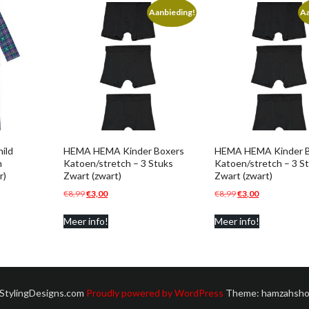
Aanbieding!
Aa
ild
HEMA HEMA Kinder Boxers
HEMA HEMA Kinder 
n
Katoen/stretch – 3 Stuks
Katoen/stretch – 3 S
r)
Zwart (zwart)
Zwart (zwart)
Oorspronkelijke
Huidige
Oorspronkelijke
Huidige
€
8,99
€
3,00
€
8,99
€
3,00
prijs
prijs
prijs
prijs
Meer info!
Meer info!
was:
is:
was:
is:
€8,99.
€3,00.
€8,99.
€3,00.
 StylingDesigns.com
Proudly powered by WordPress
Theme: hamzahsho