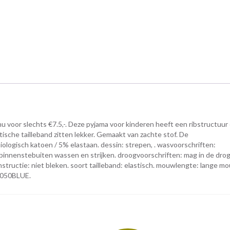
voor slechts €7.5,-. Deze pyjama voor kinderen heeft een ribstructuur
ische tailleband zitten lekker. Gemaakt van zachte stof. De
logisch katoen / 5% elastaan. dessin: strepen, . wasvoorschriften:
binnenstebuiten wassen en strijken. droogvoorschriften: mag in de drog
instructie: niet bleken. soort tailleband: elastisch. mouwlengte: lange m
01050BLUE.