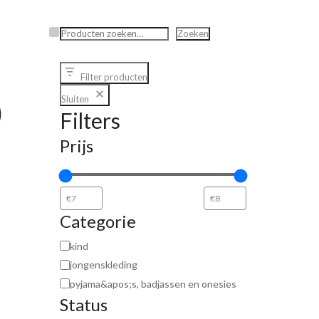
Zoeken
Zoeken
Filter producten
Sluiten
)
Filters
Prijs
Categorie
kind
jongenskleding
pyjama&apos;s, badjassen en onesies
Status