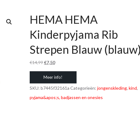
HEMA HEMA
Kinderpyjama Rib
Strepen Blauw (blauw
Oorspronkelijke
Huidige
€
14,99
€
7,50
prijs
prijs
Meer info!
was:
is:
€14,99.
€7,50.
SKU:
b7445f32161a
Categorieën:
jongenskleding
,
kind
,
pyjama&apos;s, badjassen en onesies