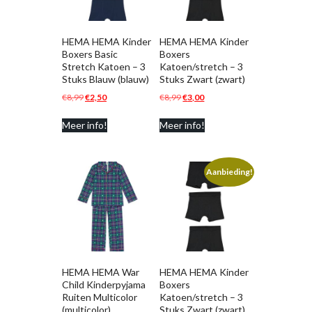
HEMA HEMA Kinder
HEMA HEMA Kinder
Boxers Basic
Boxers
Stretch Katoen – 3
Katoen/stretch – 3
Stuks Blauw (blauw)
Stuks Zwart (zwart)
Oorspronkelijke
Huidige
Oorspronkelijke
Huidige
€
8,99
€
2,50
€
8,99
€
3,00
prijs
prijs
prijs
prijs
Meer info!
Meer info!
was:
is:
was:
is:
€8,99.
€2,50.
€8,99.
€3,00.
Aanbieding!
HEMA HEMA War
HEMA HEMA Kinder
Child Kinderpyjama
Boxers
Ruiten Multicolor
Katoen/stretch – 3
(multicolor)
Stuks Zwart (zwart)