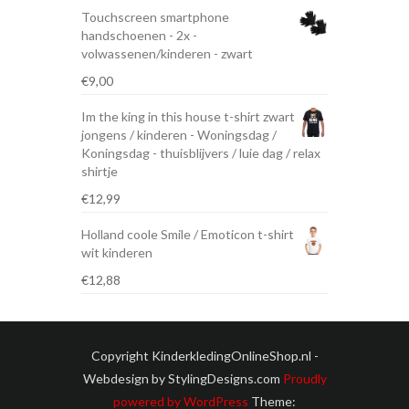
Touchscreen smartphone
handschoenen - 2x -
volwassenen/kinderen - zwart
€
9,00
Im the king in this house t-shirt zwart
jongens / kinderen - Woningsdag /
Koningsdag - thuisblijvers / luie dag / relax
shirtje
€
12,99
Holland coole Smile / Emoticon t-shirt
wit kinderen
€
12,88
Copyright KinderkledingOnlineShop.nl -
Webdesign by StylingDesigns.com
Proudly
powered by WordPress
Theme: