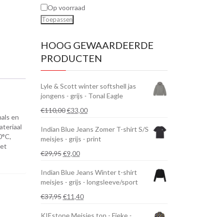
Op voorraad
Toepassen
HOOG GEWAARDEERDE
PRODUCTEN
Lyle & Scott winter softshell jas
jongens - grijs - Tonal Eagle
Oorspronkelijke
Huidige
€
110,00
€
33,00
hals en
prijs
prijs
ateriaal
Indian Blue Jeans Zomer T-shirt S/S
was:
is:
0°C,
meisjes - grijs - print
€110,00.
€33,00.
iet
Oorspronkelijke
Huidige
€
29,95
€
9,00
prijs
prijs
Indian Blue Jeans Winter t-shirt
was:
is:
meisjes - grijs - longsleeve/sport
€29,95.
€9,00.
Oorspronkelijke
Huidige
€
37,95
€
11,40
prijs
prijs
KIEstone Meisjes top - Fieke -
was:
is: