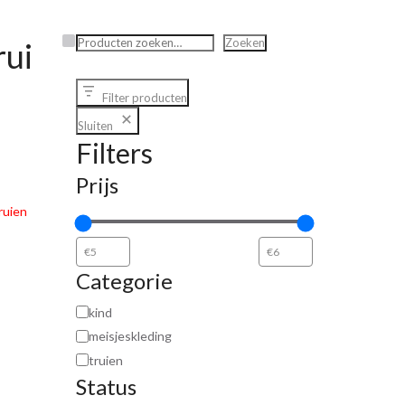
Zoeken
Zoeken
ui
Filter producten
Sluiten
Filters
Prijs
ruien
Categorie
kind
meisjeskleding
truien
Status