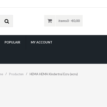
items0 -
€
0,00
POPULAIR
MY ACCOUNT
me
Producten
HEMA HEMA Kindertrui Ecru (ecru)