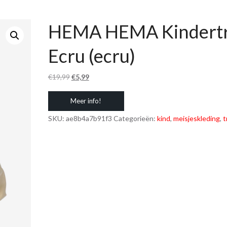
HEMA HEMA Kindertr
Ecru (ecru)
Oorspronkelijke
Huidige
€
19,99
€
5,99
prijs
prijs
Meer info!
was:
is:
€19,99.
€5,99.
SKU:
ae8b4a7b91f3
Categorieën:
kind
,
meisjeskleding
,
t