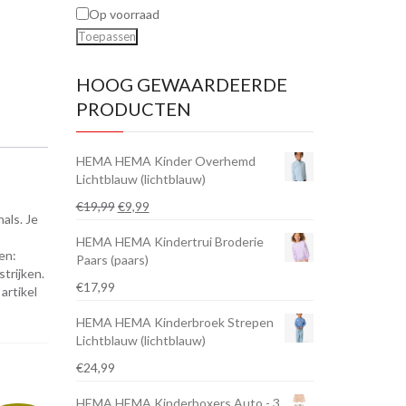
Op voorraad
Toepassen
HOOG GEWAARDEERDE
PRODUCTEN
HEMA HEMA Kinder Overhemd
Lichtblauw (lichtblauw)
Oorspronkelijke
Huidige
€
19,99
€
9,99
als. Je
prijs
prijs
HEMA HEMA Kindertrui Broderie
was:
is:
en:
Paars (paars)
€19,99.
€9,99.
trijken.
€
17,99
artikel
HEMA HEMA Kinderbroek Strepen
Lichtblauw (lichtblauw)
€
24,99
HEMA HEMA Kinderboxers Auto - 3