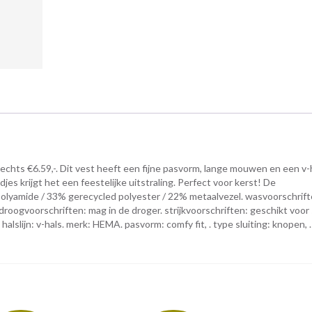
echts €6.59,-. Dit vest heeft een fijne pasvorm, lange mouwen en een v-h
es krijgt het een feestelijke uitstraling. Perfect voor kerst! De
olyamide / 33% gerecycled polyester / 22% metaalvezel. wasvoorschrift
oogvoorschriften: mag in de droger. strijkvoorschriften: geschikt voor s
lslijn: v-hals. merk: HEMA. pasvorm: comfy fit, . type sluiting: knopen, . 