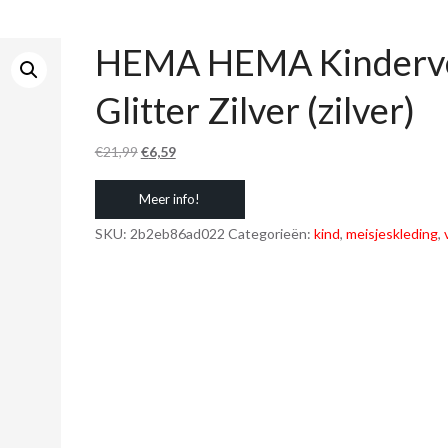
HEMA HEMA Kinderv
Glitter Zilver (zilver)
Oorspronkelijke
Huidige
€
21,99
€
6,59
prijs
prijs
Meer info!
was:
is:
€21,99.
€6,59.
SKU:
2b2eb86ad022
Categorieën:
kind
,
meisjeskleding
,