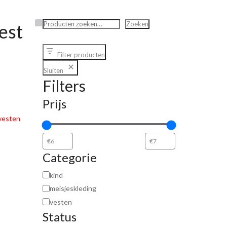
Zoeken
Zoeken
est
Filter producten
Sluiten
Filters
Prijs
vesten
Categorie
kind
meisjeskleding
vesten
Status