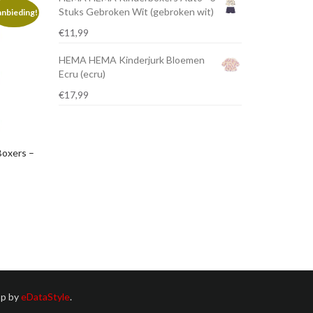
Stuks Gebroken Wit (gebroken wit)
nbieding!
€
11,99
HEMA HEMA Kinderjurk Bloemen
Ecru (ecru)
€
17,99
oxers –
p by
eDataStyle
.