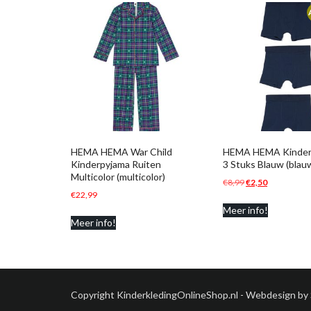
HEMA HEMA War Child
HEMA HEMA Kinder 
Kinderpyjama Ruiten
3 Stuks Blauw (blau
Multicolor (multicolor)
Oorspronkelijke
Huidige
€
8,99
€
2,50
€
22,99
prijs
prijs
Meer info!
was:
is:
Meer info!
€8,99.
€2,50.
Copyright KinderkledingOnlineShop.nl - Webdesign by