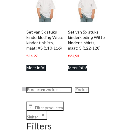
Set van 3x stuks
Set van 5x stuks
kinderkleding Witte
kinderkleding Witte
kinder t-shirts,
kinder t-shirts,
maat: XS (110-116)
maat: S (122-128)
€
14,97
€
24,95
Meer info!
Meer info!
Zoeken
Zoeken
Filter producten
Sluiten
Filters