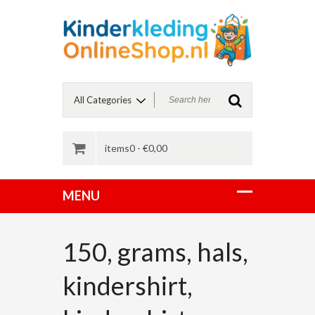
items0 -
€
0,00
150, grams, hals,
kindershirt,