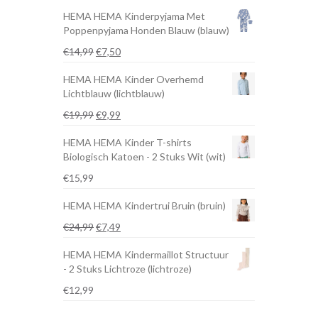
HEMA HEMA Kinderpyjama Met
Poppenpyjama Honden Blauw (blauw)
Oorspronkelijke
Huidige
€
14,99
€
7,50
prijs
prijs
HEMA HEMA Kinder Overhemd
was:
is:
Lichtblauw (lichtblauw)
€14,99.
€7,50.
Oorspronkelijke
Huidige
€
19,99
€
9,99
prijs
prijs
HEMA HEMA Kinder T-shirts
was:
is:
Biologisch Katoen - 2 Stuks Wit (wit)
€19,99.
€9,99.
€
15,99
HEMA HEMA Kindertrui Bruin (bruin)
Oorspronkelijke
Huidige
€
24,99
€
7,49
prijs
prijs
HEMA HEMA Kindermaillot Structuur
was:
is:
- 2 Stuks Lichtroze (lichtroze)
€24,99.
€7,49.
€
12,99