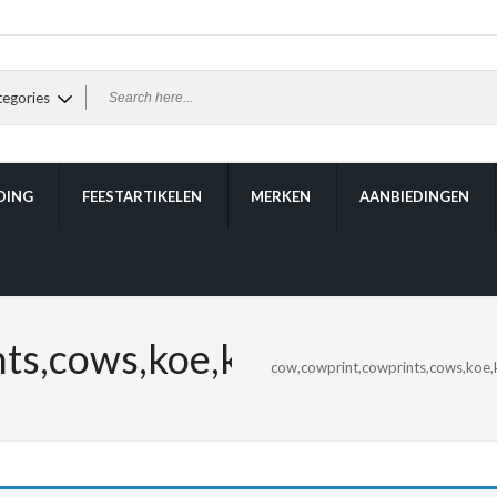
DING
FEESTARTIKELEN
MERKEN
AANBIEDINGEN
s,cows,koe,koeien,koeienpri
cow,cowprint,cowprints,cows,koe,ko