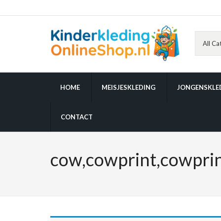
HOME
MEISJESKLEDING
JONGENSKLE
CONTACT
cow,cowprint,cowprint