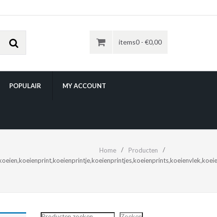
items0 -
€
0,00
POPULAIR
MY ACCOUNT
nt,koeienprintje,koeienprint
Home
Producten
eien,koeienprint,koeienprintje,koeienprintjes,koeienprints,koeienvlek,koeie
Zoeken
Zoeken