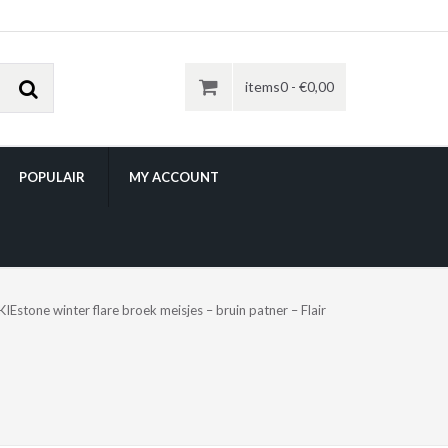
items0 -
€
0,00
POPULAIR
MY ACCOUNT
KIEstone winter flare broek meisjes – bruin patner – Flair