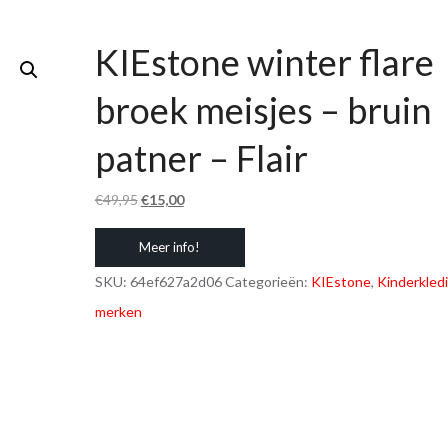
KIEstone winter flare
broek meisjes – bruin
patner – Flair
Oorspronkelijke
Huidige
€
49,95
€
15,00
prijs
prijs
Meer info!
was:
is:
€49,95.
€15,00.
SKU:
64ef627a2d06
Categorieën:
KIEstone
,
Kinderkled
merken