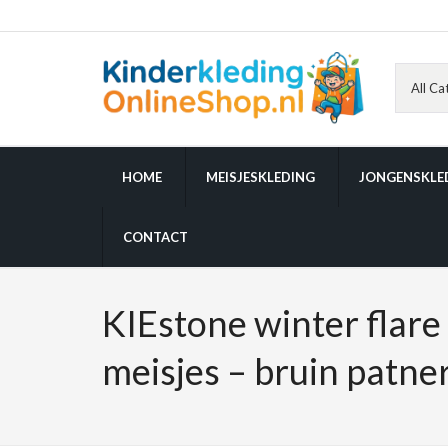
HOME
MEISJESKLEDING
JONGENSKLE
CONTACT
KIEstone winter flare
meisjes – bruin patner