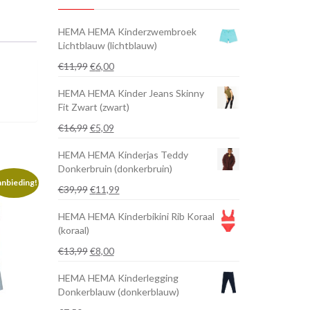
HEMA HEMA Kinderzwembroek
Lichtblauw (lichtblauw)
Oorspronkelijke
Huidige
€
11,99
€
6,00
prijs
prijs
HEMA HEMA Kinder Jeans Skinny
was:
is:
Fit Zwart (zwart)
€11,99.
€6,00.
Oorspronkelijke
Huidige
€
16,99
€
5,09
prijs
prijs
HEMA HEMA Kinderjas Teddy
was:
is:
Donkerbruin (donkerbruin)
€16,99.
€5,09.
nbieding!
Oorspronkelijke
Huidige
€
39,99
€
11,99
prijs
prijs
HEMA HEMA Kinderbikini Rib Koraal
was:
is:
(koraal)
€39,99.
€11,99.
Oorspronkelijke
Huidige
€
13,99
€
8,00
prijs
prijs
HEMA HEMA Kinderlegging
was:
is:
Donkerblauw (donkerblauw)
€13,99.
€8,00.