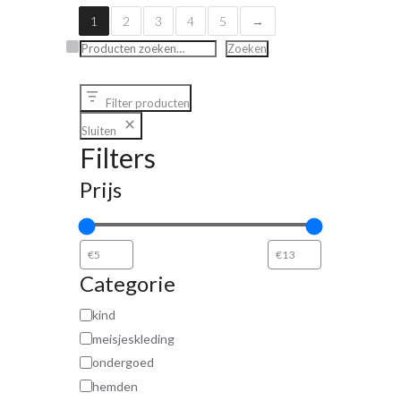
1
2
3
4
5
→
Zoeken
Zoeken
Filter producten
Sluiten
Filters
Prijs
Categorie
kind
meisjeskleding
ondergoed
hemden