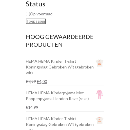
Status
Op voorraad
Toepassen
HOOG GEWAARDEERDE
PRODUCTEN
HEMA HEMA Kinder T-shirt
Koningsdag Gebroken Wit (gebroken
wit)
Oorspronkelijke
Huidige
€
7,99
€
4,00
prijs
prijs
HEMA HEMA Kinderpyjama Met
was:
is:
Poppenpyjama Honden Roze (roze)
€7,99.
€4,00.
€
14,99
HEMA HEMA Kinder T-shirt
Koningsdag Gebroken Wit (gebroken