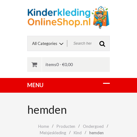
items0 -
€
0,00
hemden
Home
Producten
Ondergoed
Meisjeskleding
Kind
hemden