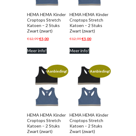
HEMA HEMA Kinder
HEMA HEMA Kinder
Croptops Stretch
Croptops Stretch
Katoen – 2 Stuks
Katoen – 2 Stuks
Zwart (zwart)
Zwart (zwart)
Oorspronkelijke
Huidige
Oorspronkelijke
Huidige
€
12,99
€
5,00
€
12,99
€
5,00
prijs
prijs
prijs
prijs
Meer info!
Meer info!
was:
is:
was:
is:
€12,99.
€5,00.
€12,99.
€5,00.
Aanbieding!
Aanbieding!
HEMA HEMA Kinder
HEMA HEMA Kinder
Croptops Stretch
Croptops Stretch
Katoen – 2 Stuks
Katoen – 2 Stuks
Zwart (zwart)
Zwart (zwart)