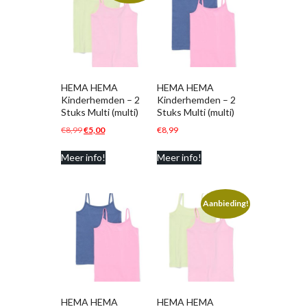
HEMA HEMA
HEMA HEMA
Kinderhemden – 2
Kinderhemden – 2
Stuks Multi (multi)
Stuks Multi (multi)
Oorspronkelijke
Huidige
€
8,99
€
5,00
€
8,99
prijs
prijs
Meer info!
Meer info!
was:
is:
€8,99.
€5,00.
Aanbieding!
HEMA HEMA
HEMA HEMA