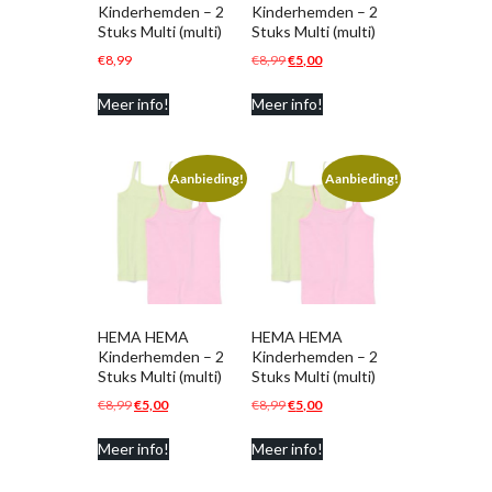
Kinderhemden – 2
Kinderhemden – 2
Stuks Multi (multi)
Stuks Multi (multi)
Oorspronkelijke
Huidige
€
8,99
€
8,99
€
5,00
prijs
prijs
Meer info!
Meer info!
was:
is:
€8,99.
€5,00.
Aanbieding!
Aanbieding!
HEMA HEMA
HEMA HEMA
Kinderhemden – 2
Kinderhemden – 2
Stuks Multi (multi)
Stuks Multi (multi)
Oorspronkelijke
Huidige
Oorspronkelijke
Huidige
€
8,99
€
5,00
€
8,99
€
5,00
prijs
prijs
prijs
prijs
Meer info!
Meer info!
was:
is:
was:
is:
€8,99.
€5,00.
€8,99.
€5,00.