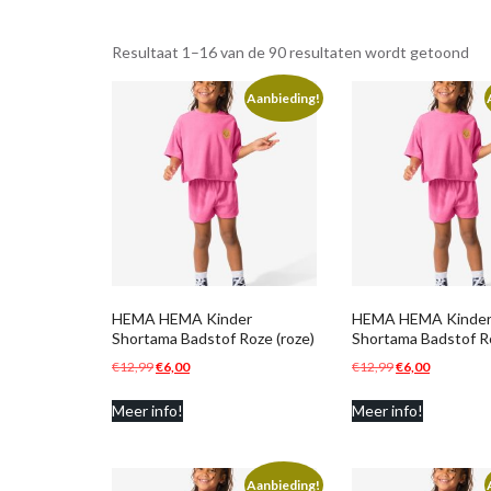
Resultaat 1–16 van de 90 resultaten wordt getoond
Aanbieding!
HEMA HEMA Kinder
HEMA HEMA Kinde
Shortama Badstof Roze (roze)
Shortama Badstof Ro
Oorspronkelijke
Huidige
Oorspronkelijk
Huidige
€
12,99
€
6,00
€
12,99
€
6,00
prijs
prijs
prijs
prijs
Meer info!
Meer info!
was:
is:
was:
is:
€12,99.
€6,00.
€12,99.
€6,00.
Aanbieding!