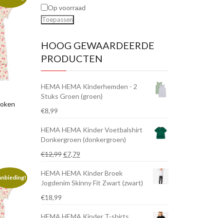
Op voorraad
Toepassen
HOOG GEWAARDEERDE
PRODUCTEN
HEMA HEMA Kinderhemden - 2
Stuks Groen (groen)
roken
€
8,99
HEMA HEMA Kinder Voetbalshirt
Donkergroen (donkergroen)
Oorspronkelijke
Huidige
€
12,99
€
7,79
prijs
prijs
HEMA HEMA Kinder Broek
was:
is:
nbieding!
Jogdenim Skinny Fit Zwart (zwart)
€12,99.
€7,79.
€
18,99
HEMA HEMA Kinder T-shirts