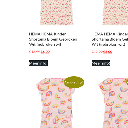
HEMA HEMA Kinder
HEMA HEMA Kinde
Shortama Bloem Gebroken
Shortama Bloem Ge
Wit (gebroken wit)
Wit (gebroken wit)
Oorspronkelijke
Huidige
Oorspronkelijk
Huidige
€
12,99
€
6,00
€
12,99
€
6,00
prijs
prijs
prijs
prijs
Meer info!
Meer info!
was:
is:
was:
is:
€12,99.
€6,00.
€12,99.
€6,00.
Aanbieding!