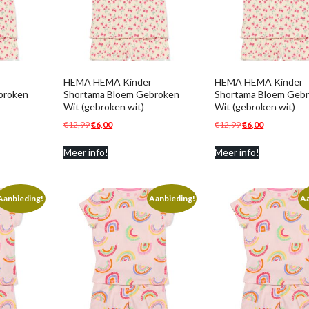
r
HEMA HEMA Kinder
HEMA HEMA Kinder
broken
Shortama Bloem Gebroken
Shortama Bloem Geb
Wit (gebroken wit)
Wit (gebroken wit)
e
Oorspronkelijke
Huidige
Oorspronkelijke
Huidige
€
12,99
€
6,00
€
12,99
€
6,00
prijs
prijs
prijs
prijs
Meer info!
Meer info!
was:
is:
was:
is:
€12,99.
€6,00.
€12,99.
€6,00.
Aanbieding!
Aanbieding!
Aa