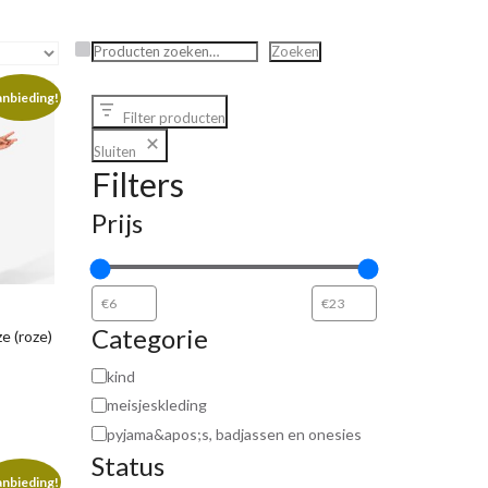
Zoeken
Zoeken
nbieding!
Filter producten
Sluiten
Filters
Prijs
Categorie
e (roze)
kind
meisjeskleding
pyjama&apos;s, badjassen en onesies
Status
nbieding!