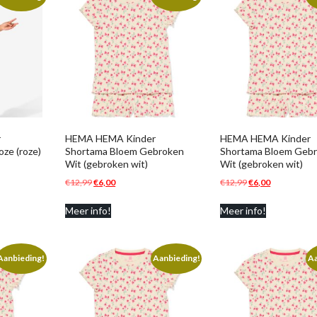
r
HEMA HEMA Kinder
HEMA HEMA Kinder
ze (roze)
Shortama Bloem Gebroken
Shortama Bloem Geb
Wit (gebroken wit)
Wit (gebroken wit)
e
Oorspronkelijke
Huidige
Oorspronkelijke
Huidige
€
12,99
€
6,00
€
12,99
€
6,00
prijs
prijs
prijs
prijs
Meer info!
Meer info!
was:
is:
was:
is:
€12,99.
€6,00.
€12,99.
€6,00.
Aanbieding!
Aanbieding!
Aa