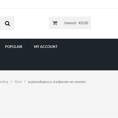
items0 -
€
0,00
POPULAIR
MY ACCOUNT
leding
Kind
pyjama&apos;s, badjassen en onesies