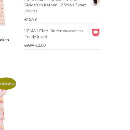
Biologisch Katoen - 2 Stuks Zwart
(zwart)
€
13,99
HEMA HEMA Kinderoorwarmers
Teddy (roze)
roken
Oorspronkelijke
Huidige
€
9,99
€
2,00
prijs
prijs
was:
is:
€9,99.
€2,00.
nbieding!