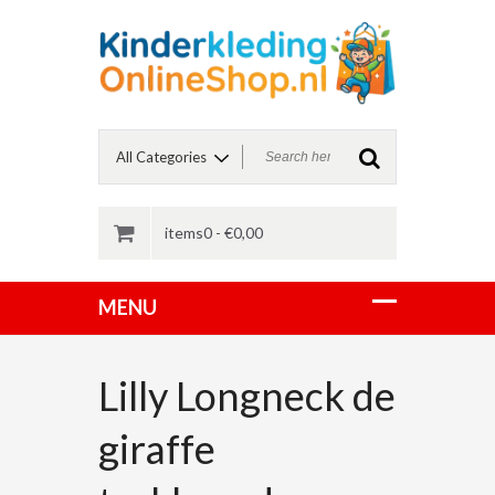
items0 -
€
0,00
Lilly Longneck de
giraffe