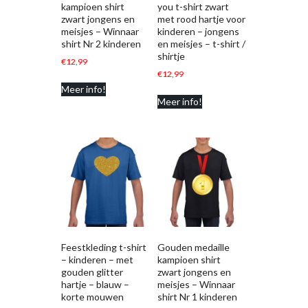
kampioen shirt
you t-shirt zwart
zwart jongens en
met rood hartje voor
meisjes – Winnaar
kinderen – jongens
shirt Nr 2 kinderen
en meisjes – t-shirt /
shirtje
€
12,99
€
12,99
Meer info!
Meer info!
Feestkleding t-shirt
Gouden medaille
– kinderen – met
kampioen shirt
gouden glitter
zwart jongens en
hartje – blauw –
meisjes – Winnaar
korte mouwen
shirt Nr 1 kinderen