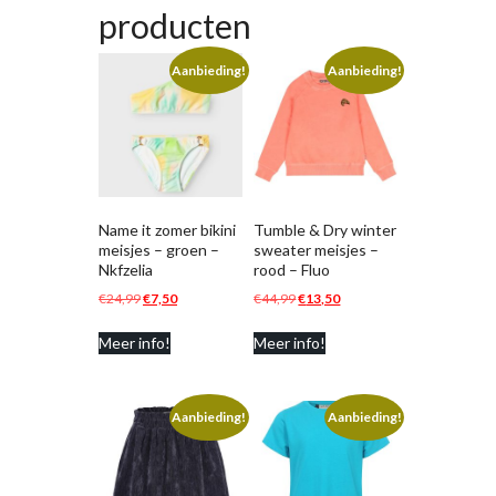
producten
Aanbieding!
Aanbieding!
Name it zomer bikini
Tumble & Dry winter
meisjes – groen –
sweater meisjes –
Nkfzelia
rood – Fluo
Oorspronkelijke
Huidige
Oorspronkelijke
Huidige
€
24,99
€
7,50
€
44,99
€
13,50
prijs
prijs
prijs
prijs
Meer info!
Meer info!
was:
is:
was:
is:
€24,99.
€7,50.
€44,99.
€13,50.
Aanbieding!
Aanbieding!