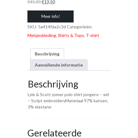
Oorspronkelijke
Huidige
€
45,00
€
13,50
prijs
prijs
Meer info!
was:
is:
€45,00.
€13,50.
SKU:
5a414fda2c3d
Categorieën:
Meisjeskleding
,
Shirts & Tops
,
T-shirt
Beschrijving
Aanvullende informatie
Beschrijving
Lyle & Scott zomer polo shirt jongens – wit
– Script embroideryMateriaal 97% katoen,
3% elastane
Gerelateerde