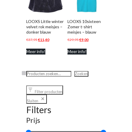
LOOXS Little winter
LOOXS 10sixteen
velvet rok meisjes –
Zomer t-shirt
donker blauw
meisjes – blauw
Oorspronkelijke
Huidige
Oorspronkelijke
Huidige
€
37,95
€
11,40
€
29,95
€
9,00
prijs
prijs
prijs
prijs
Meer info!
Meer info!
was:
is:
was:
is:
€37,95.
€11,40.
€29,95.
€9,00.
Zoeken
Zoeken
Filter producten
Sluiten
Filters
Prijs