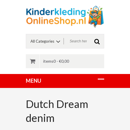
items0 -
€
0,00
Dutch Dream
denim