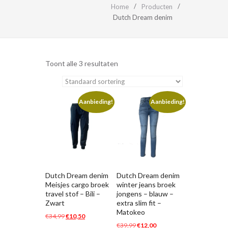
Home
Producten
Dutch Dream denim
Toont alle 3 resultaten
Aanbieding!
Aanbieding!
Dutch Dream denim
Dutch Dream denim
Meisjes cargo broek
winter jeans broek
travel stof – Bili –
jongens – blauw –
Zwart
extra slim fit –
Matokeo
Oorspronkelijke
Huidige
€
34,99
€
10,50
Oorspronkelijke
Huidige
€
39,99
€
12,00
prijs
prijs