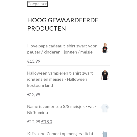
Toepassen
HOOG GEWAARDEERDE
PRODUCTEN
I love papa cadeau t-shirt zwart voor
peuter / kinderen - jongen / meisje
€
13,99
Halloween vampieren t-shirt zwart
jongens en meisjes - Halloween
kostuum kind
€
12,99
Name it zomer top S/S meisjes - wit -
Nkfhominu
Oorspronkelijke
Huidige
€
12,99
€
3,90
prijs
prijs
KIEstone Zomer top meisjes - licht
was:
is: