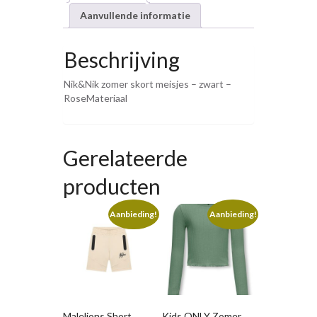
Aanvullende informatie
Beschrijving
Nik&Nik zomer skort meisjes – zwart –
RoseMateriaal
Gerelateerde
producten
Aanbieding!
Aanbieding!
Malelions Short
Kids ONLY Zomer