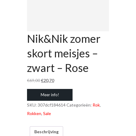
Nik&Nik zomer
skort meisjes –
zwart – Rose
Oorspronkelijke
Huidige
€
69,00
€
20,70
prijs
prijs
Meer info!
was:
is:
€69,00.
€20,70.
SKU:
307dcf184614
Categorieën:
Rok
,
Rokken
,
Sale
Beschrijving