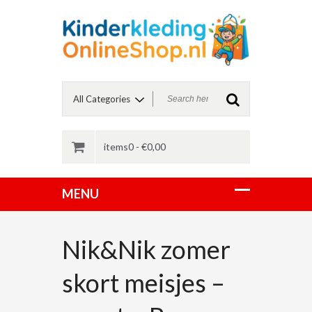
items0 -
€
0,00
Nik&Nik zomer
skort meisjes –