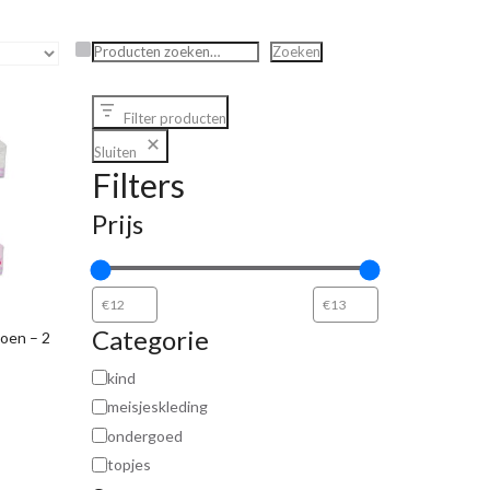
Zoeken
Zoeken
Filter producten
Sluiten
Filters
Prijs
Categorie
oen – 2
kind
meisjeskleding
ondergoed
topjes