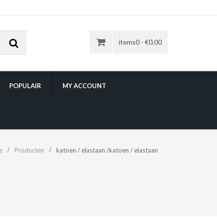
items0 -
€
0,00
POPULAIR
MY ACCOUNT
e
Producten
katoen / elastaan /katoen / elastaan