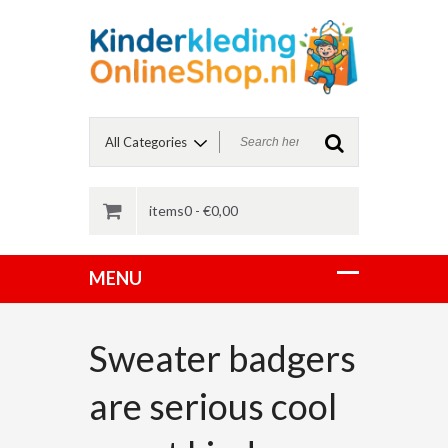
items0 -
€
0,00
Sweater badgers
are serious cool