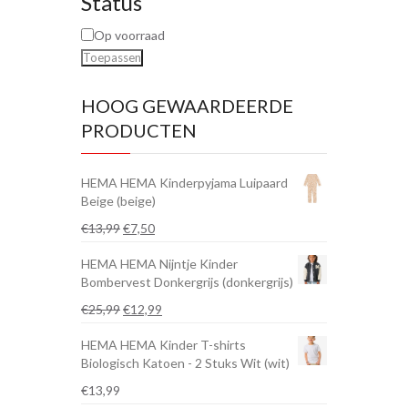
Status
Op voorraad
Toepassen
HOOG GEWAARDEERDE
PRODUCTEN
HEMA HEMA Kinderpyjama Luipaard
Beige (beige)
Oorspronkelijke
Huidige
€
13,99
€
7,50
prijs
prijs
HEMA HEMA Nijntje Kinder
was:
is:
Bombervest Donkergrijs (donkergrijs)
€13,99.
€7,50.
Oorspronkelijke
Huidige
€
25,99
€
12,99
prijs
prijs
HEMA HEMA Kinder T-shirts
was:
is:
Biologisch Katoen - 2 Stuks Wit (wit)
€25,99.
€12,99.
€
13,99