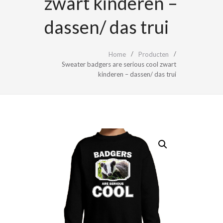
zwart kinderen –
dassen/ das trui
Home
Producten
Sweater badgers are serious cool zwart
kinderen – dassen/ das trui