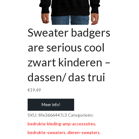
Sweater badgers
are serious cool
zwart kinderen –
dassen/ das trui
€
19,49
Meer info!
SKU:
8fe3666447c3
Categorieën:
bedrukte-kleding-amp-accessoires
,
bedrukte-sweaters
,
dieren-sweaters
,