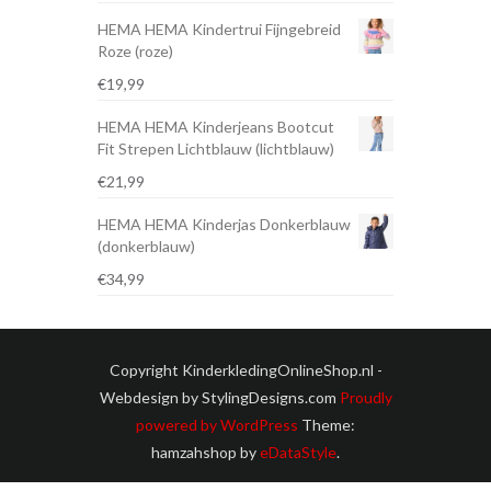
HEMA HEMA Kindertrui Fijngebreid
Roze (roze)
€
19,99
HEMA HEMA Kinderjeans Bootcut
Fit Strepen Lichtblauw (lichtblauw)
€
21,99
HEMA HEMA Kinderjas Donkerblauw
(donkerblauw)
€
34,99
Copyright KinderkledingOnlineShop.nl -
Webdesign by StylingDesigns.com
Proudly
powered by WordPress
Theme:
hamzahshop by
eDataStyle
.