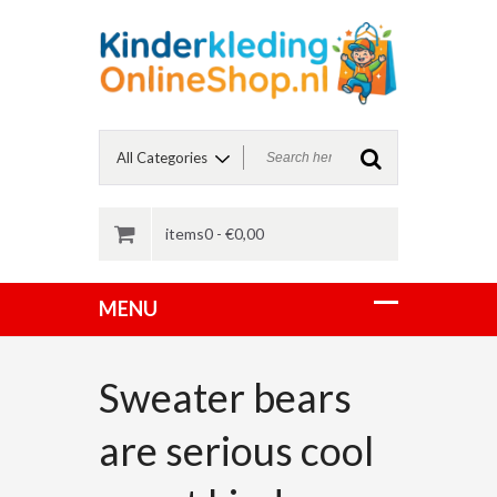
items0 -
€
0,00
Sweater bears
are serious cool