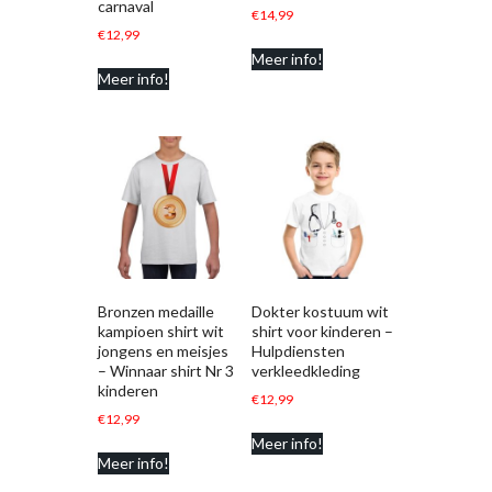
carnaval
€
14,99
€
12,99
Meer info!
Meer info!
Bronzen medaille
Dokter kostuum wit
kampioen shirt wit
shirt voor kinderen –
jongens en meisjes
Hulpdiensten
– Winnaar shirt Nr 3
verkleedkleding
kinderen
€
12,99
€
12,99
Meer info!
Meer info!