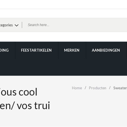
DING
FEESTARTIKELEN
MERKEN
AANBIEDINGEN
ious cool
Home
Producten
Sweater 
en/ vos trui