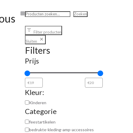
Zoeken
Zoeken
ious
Filter producten
Sluiten
Filters
Prijs
Kleur:
Kinderen
Categorie
feestartikelen
bedrukte-kleding-amp-accessoires