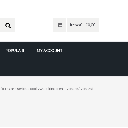
items0 -
€
0,00
POPULAIR
MY ACCOUNT
foxes are serious cool zwart kinderen – vossen/ vos trui