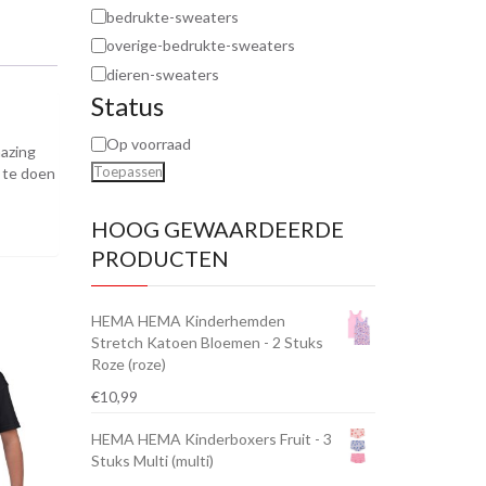
bedrukte-sweaters
overige-bedrukte-sweaters
dieren-sweaters
Status
Op voorraad
mazing
Toepassen
u te doen
HOOG GEWAARDEERDE
PRODUCTEN
HEMA HEMA Kinderhemden
Stretch Katoen Bloemen - 2 Stuks
Roze (roze)
€
10,99
HEMA HEMA Kinderboxers Fruit - 3
Stuks Multi (multi)