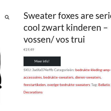
Sweater foxes are ser
cool zwart kinderen –
vossen/ vos trui
€
19,49
Meer info!
SKU:
3a6fa074effb
Categorieën:
bedrukte-kleding-amp-
accessoires
,
bedrukte-sweaters
,
dieren-sweaters
,
feestartikelen
,
overige-bedrukte-sweaters
Tag:
Bellatio
Decorations