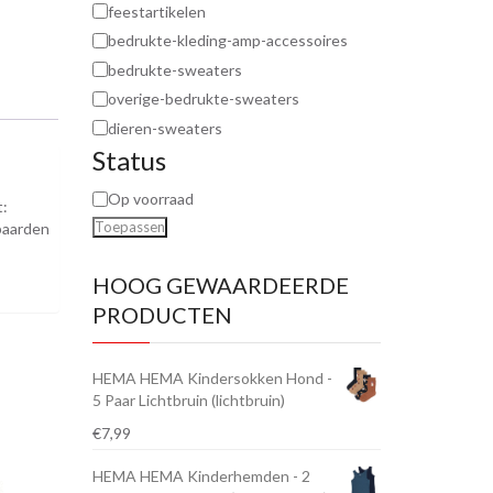
feestartikelen
bedrukte-kleding-amp-accessoires
bedrukte-sweaters
overige-bedrukte-sweaters
dieren-sweaters
Status
Op voorraad
t:
Toepassen
ipaarden
HOOG GEWAARDEERDE
PRODUCTEN
HEMA HEMA Kindersokken Hond -
5 Paar Lichtbruin (lichtbruin)
€
7,99
HEMA HEMA Kinderhemden - 2