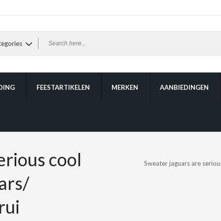
DING
FEESTARTIKELEN
MERKEN
AANBIEDINGEN
erious cool
Sweater jaguars are serious
ars/
rui