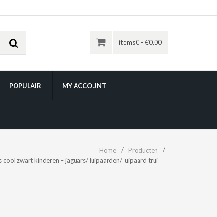
items0 -
€
0,00
POPULAIR
MY ACCOUNT
Home
Producten
 cool zwart kinderen – jaguars/ luipaarden/ luipaard trui