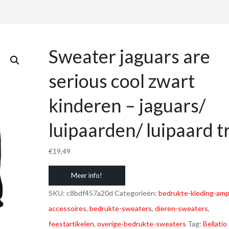
Sweater jaguars are
serious cool zwart
kinderen – jaguars/
luipaarden/ luipaard t
€
19,49
Meer info!
SKU:
c8bdf457a20d
Categorieën:
bedrukte-kleding-amp
accessoires
,
bedrukte-sweaters
,
dieren-sweaters
,
feestartikelen
,
overige-bedrukte-sweaters
Tag:
Bellatio