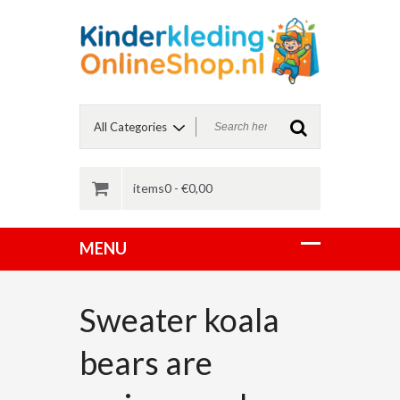
items0 -
€
0,00
Sweater koala
bears are