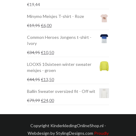
€
19,44
Minymo Meisjes T-shirt - Roze
Oorspronkelijke
Huidige
€
19,95
€
6,00
prijs
prijs
Common Heroes Jongens t-shirt -
was:
is:
Ivory
€19,95.
€6,00.
Oorspronkelijke
Huidige
€
34,95
€
10,50
prijs
prijs
LOOXS 10sixteen winter sweater
was:
is:
meisjes - groen
€34,95.
€10,50.
Oorspronkelijke
Huidige
€
44,95
€
13,50
prijs
prijs
Ballin Sweater oversized fit - Off wit
was:
is:
€44,95.
€13,50.
Oorspronkelijke
Huidige
€
79,99
€
24,00
prijs
prijs
was:
is:
€79,99.
€24,00.
Copyright KinderkledingOnlineShop.nl -
Webdesign by StylingDesigns.com
Proudly