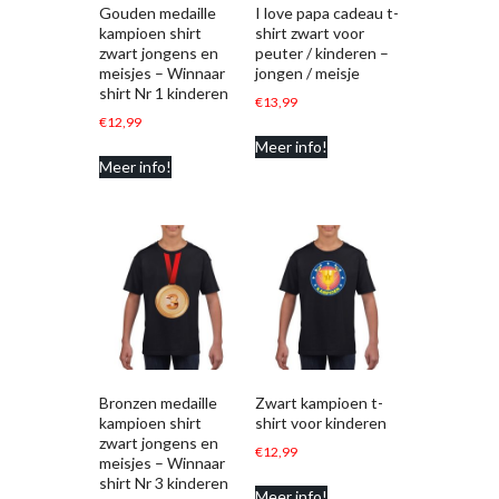
Gouden medaille
I love papa cadeau t-
kampioen shirt
shirt zwart voor
zwart jongens en
peuter / kinderen –
meisjes – Winnaar
jongen / meisje
shirt Nr 1 kinderen
€
13,99
€
12,99
Meer info!
Meer info!
Bronzen medaille
Zwart kampioen t-
kampioen shirt
shirt voor kinderen
zwart jongens en
€
12,99
meisjes – Winnaar
shirt Nr 3 kinderen
Meer info!