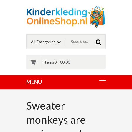
items0 -
€
0,00
Sweater
monkeys are