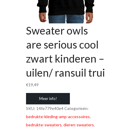
Sweater owls
are serious cool
zwart kinderen –
uilen/ ransuil trui
€
19,49
Meer info!
SKU:
14fe779e40e4
Categorieën:
bedrukte-kleding-amp-accessoires
,
bedrukte-sweaters
,
dieren-sweaters
,