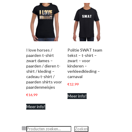
I love horses /
Politie SWAT team
paarden t-shirt
tekst – t-shirt –
zwart dames –
zwart – voor
paarden / dieren t-
kinderen –
shirt / kleding –
verkleedkleding –
cadeau t-shirt /
carnaval
paarden shirts voor
€
12,99
paardenmeisjes
€
16,99
Meer info!
Meer info!
Zoeken
Zoeken