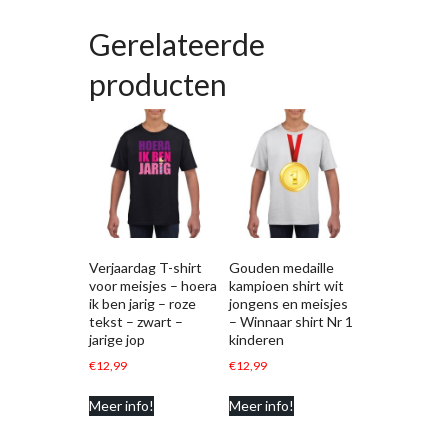
Gerelateerde
producten
Verjaardag T-shirt
Gouden medaille
voor meisjes – hoera
kampioen shirt wit
ik ben jarig – roze
jongens en meisjes
tekst – zwart –
– Winnaar shirt Nr 1
jarige jop
kinderen
€
12,99
€
12,99
Meer info!
Meer info!