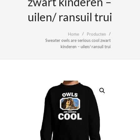
zwart kinderen –
uilen/ ransuil trui
Home
Producten
Sweater owls are serious cool zwart
kinderen – uilen/ ransuil trui