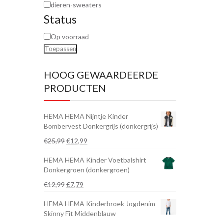
dieren-sweaters
Status
Op voorraad
Toepassen
HOOG GEWAARDEERDE
PRODUCTEN
HEMA HEMA Nijntje Kinder
Bombervest Donkergrijs (donkergrijs)
Oorspronkelijke
Huidige
€
25,99
€
12,99
prijs
prijs
HEMA HEMA Kinder Voetbalshirt
was:
is:
Donkergroen (donkergroen)
€25,99.
€12,99.
Oorspronkelijke
Huidige
€
12,99
€
7,79
prijs
prijs
HEMA HEMA Kinderbroek Jogdenim
was:
is:
Skinny Fit Middenblauw
€12,99.
€7,79.