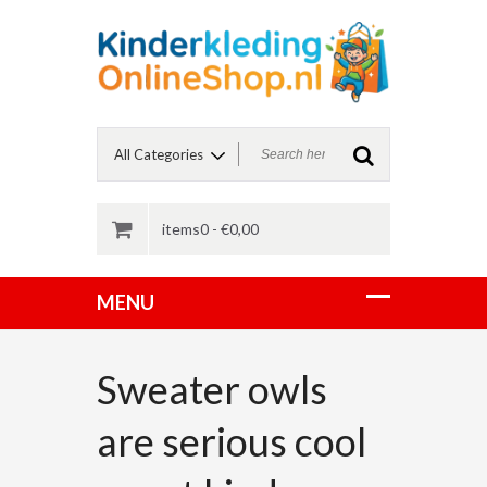
items0 -
€
0,00
Sweater owls
are serious cool