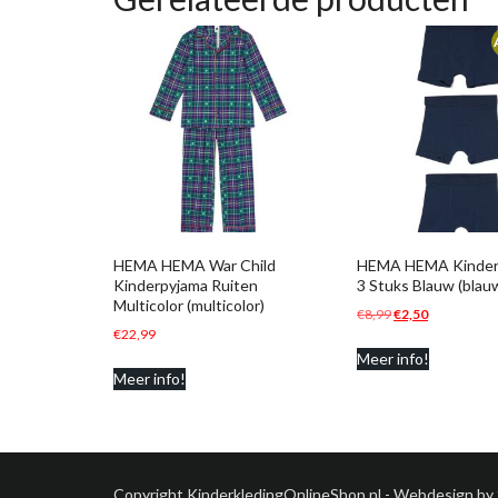
HEMA HEMA War Child
HEMA HEMA Kinder 
Kinderpyjama Ruiten
3 Stuks Blauw (blau
Multicolor (multicolor)
Oorspronkelijke
Huidige
€
8,99
€
2,50
€
22,99
prijs
prijs
Meer info!
was:
is:
Meer info!
€8,99.
€2,50.
Copyright KinderkledingOnlineShop.nl - Webdesign by