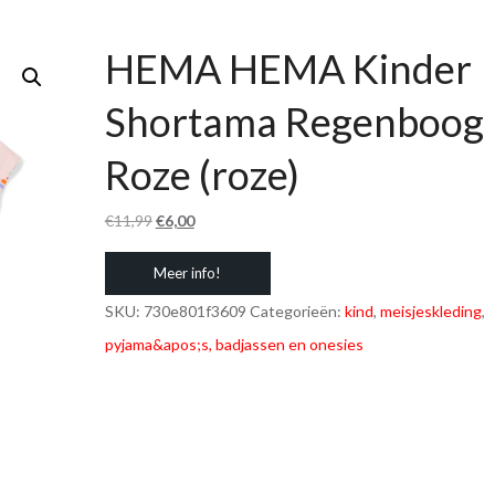
HEMA HEMA Kinder
Shortama Regenboog
Roze (roze)
Oorspronkelijke
Huidige
€
11,99
€
6,00
prijs
prijs
Meer info!
was:
is:
€11,99.
€6,00.
SKU:
730e801f3609
Categorieën:
kind
,
meisjeskleding
,
pyjama&apos;s, badjassen en onesies