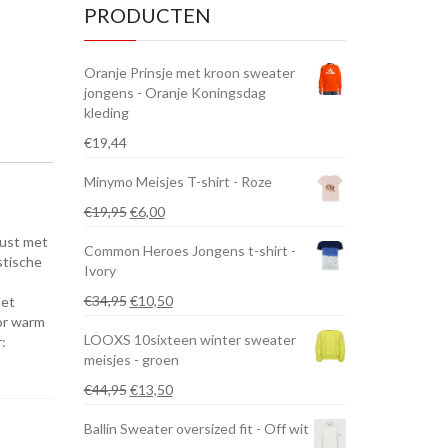
PRODUCTEN
Oranje Prinsje met kroon sweater
jongens - Oranje Koningsdag
kleding
€
19,44
Minymo Meisjes T-shirt - Roze
Oorspronkelijke
Huidige
€
19,95
€
6,00
prijs
prijs
rust met
Common Heroes Jongens t-shirt -
was:
is:
stische
Ivory
€19,95.
€6,00.
Oorspronkelijke
Huidige
€
34,95
€
10,50
met
prijs
prijs
oor warm
LOOXS 10sixteen winter sweater
was:
is:
r:
meisjes - groen
€34,95.
€10,50.
Oorspronkelijke
Huidige
€
44,95
€
13,50
prijs
prijs
Ballin Sweater oversized fit - Off wit
was:
is: