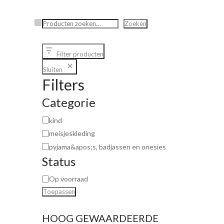
Zoeken
Zoeken
Filter producten
Sluiten
Filters
Categorie
kind
meisjeskleding
pyjama&apos;s, badjassen en onesies
Status
Op voorraad
Toepassen
HOOG GEWAARDEERDE