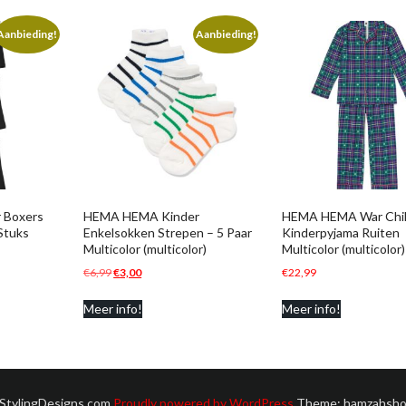
Aanbieding!
Aanbieding!
 Boxers
HEMA HEMA Kinder
HEMA HEMA War Chi
Stuks
Enkelsokken Strepen – 5 Paar
Kinderpyjama Ruiten
Multicolor (multicolor)
Multicolor (multicolor)
Oorspronkelijke
Huidige
€
6,99
€
3,00
€
22,99
prijs
prijs
Meer info!
Meer info!
was:
is:
€6,99.
€3,00.
 StylingDesigns.com
Proudly powered by WordPress
Theme: hamzahsho