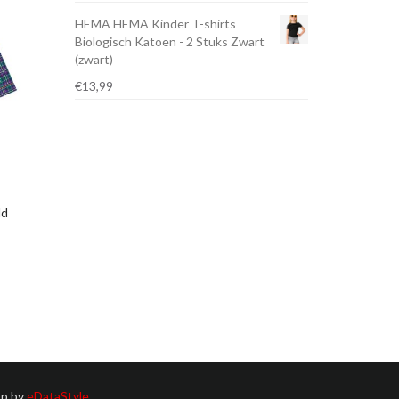
prijs
prijs
HEMA HEMA Kinder T-shirts
was:
is:
Biologisch Katoen - 2 Stuks Zwart
€5,99.
€3,00.
(zwart)
€
13,99
ld
p by
eDataStyle
.