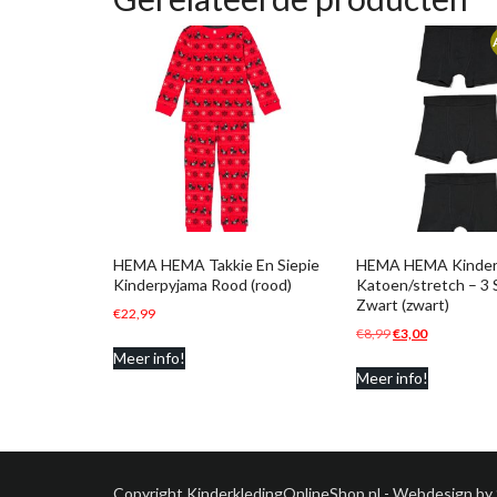
HEMA HEMA Takkie En Siepie
HEMA HEMA Kinder
Kinderpyjama Rood (rood)
Katoen/stretch – 3 
Zwart (zwart)
€
22,99
Oorspronkelijke
Huidige
€
8,99
€
3,00
prijs
prijs
Meer info!
Meer info!
was:
is:
€8,99.
€3,00.
Copyright KinderkledingOnlineShop.nl - Webdesign by