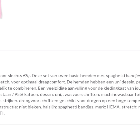
or slechts €5,-. Deze set van twee basic hemden met spaghetti bandjes
retch, voor optimaal draagcomfort. De hemden hebben een uni dessin, p
elijk te combineren. Een veelzijdige aanvulling voor de kledingkast van jo
staan / 95% katoen. dessin: uni, . wasvoorschriften: machinewasbaar to
 strijken. droogvoorschriften: geschikt voor drogen op een hoge tempe
instructie: niet bleken. halslijn: spaghetti bandjes. merk: HEMA. stretch:
TI.