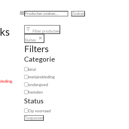
Zoeken
Zoeken
ks
Filter producten
Sluiten
Filters
Categorie
kind
meisjeskleding
kleding
,
ondergoed
hemden
Status
Op voorraad
Toepassen