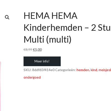
HEMA HEMA
Kinderhemden – 2 Stu
Multi (multi)
Oorspronkelijke
Huidige
€
8,99
€
5,00
prijs
prijs
Meer info!
was:
is:
€8,99.
€5,00.
SKU:
8ddf65f414e0
Categorieën:
hemden
,
kind
,
meisjes
ondergoed