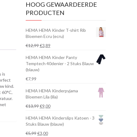
HOOG GEWAARDEERDE
PRODUCTEN
HEMA HEMA Kinder T-shirt Rib
Bloemen Ecru (ecru)
Oorspronkelijke
Huidige
€
12,99
€
3,89
prijs
prijs
HEMA HEMA Kinder Panty
was:
is:
Temptech 40denier - 2 Stuks Blauw
€12,99.
€3,89.
(blauw)
 is
€
7,99
erfect
uw kind.
HEMA HEMA Kinderpyjama
t 60°C,
Bloemen Lila (lila)
ratuur.
 met
Oorspronkelijke
Huidige
€
13,99
€
9,00
prijs
prijs
HEMA HEMA Kinderslips Katoen - 3
was:
is:
Stuks Blauw (blauw)
€13,99.
€9,00.
Oorspronkelijke
Huidige
€
5,99
€
3,00