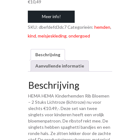
€
10,49
Meer info!
SKU:
dbefdefd3dc7
Categorieën:
hemden
,
kind
,
meisjeskleding
,
ondergoed
Beschrijving
Aanvullende informatie
Beschrijving
HEMA HEMA Kinderhemden Rib Bloemen
– 2 Stuks Lichtroze (lichtroze) nu voor
slechts €10.49,-. Deze set van twee
singlets voor kinderen heeft een vrolijk
bloemenpatroon. De ribstof rekt mee. De
singlets hebben spaghetti bandjes en een
ronde hals. Ze zitten lekker door de zachte
stof. De producteigenschappen: materiaal