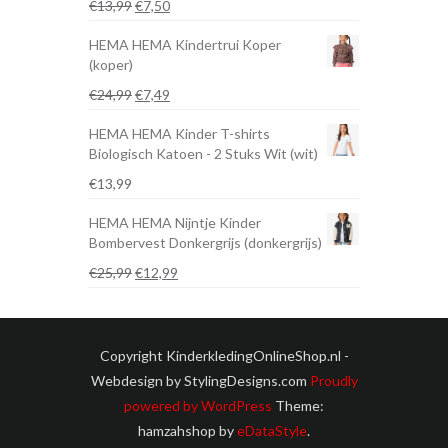
Oorspronkelijke
Huidige
€
13,99
€
7,50
prijs
prijs
HEMA HEMA Kindertrui Koper
was:
is:
(koper)
€13,99.
€7,50.
Oorspronkelijke
Huidige
€
24,99
€
7,49
prijs
prijs
HEMA HEMA Kinder T-shirts
was:
is:
Biologisch Katoen - 2 Stuks Wit (wit)
€24,99.
€7,49.
€
13,99
HEMA HEMA Nijntje Kinder
Bombervest Donkergrijs (donkergrijs)
Oorspronkelijke
Huidige
€
25,99
€
12,99
prijs
prijs
was:
is:
€25,99.
€12,99.
Copyright KinderkledingOnlineShop.nl -
Webdesign by StylingDesigns.com
Proudly
powered by WordPress
Theme:
hamzahshop by
eDataStyle
.