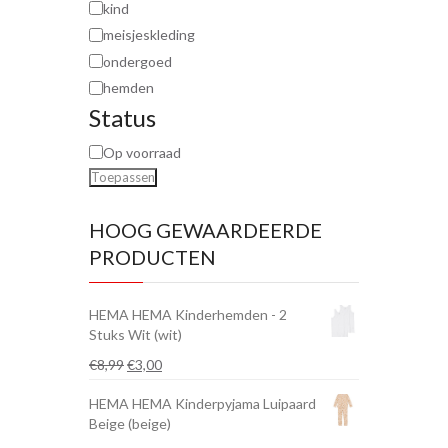
kind
meisjeskleding
ondergoed
hemden
Status
Op voorraad
Toepassen
HOOG GEWAARDEERDE
PRODUCTEN
HEMA HEMA Kinderhemden - 2
Stuks Wit (wit)
Oorspronkelijke
Huidige
€
8,99
€
3,00
prijs
prijs
HEMA HEMA Kinderpyjama Luipaard
was:
is:
Beige (beige)
€8,99.
€3,00.