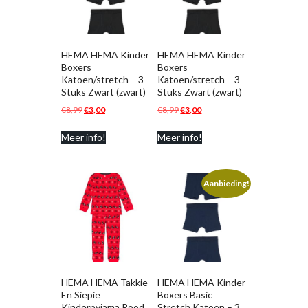
HEMA HEMA Kinder
HEMA HEMA Kinder
Boxers
Boxers
Katoen/stretch – 3
Katoen/stretch – 3
Stuks Zwart (zwart)
Stuks Zwart (zwart)
Oorspronkelijke
Huidige
Oorspronkelijke
Huidige
€
8,99
€
3,00
€
8,99
€
3,00
prijs
prijs
prijs
prijs
Meer info!
Meer info!
was:
is:
was:
is:
€8,99.
€3,00.
€8,99.
€3,00.
Aanbieding!
HEMA HEMA Takkie
HEMA HEMA Kinder
En Siepie
Boxers Basic
Kinderpyjama Rood
Stretch Katoen – 3