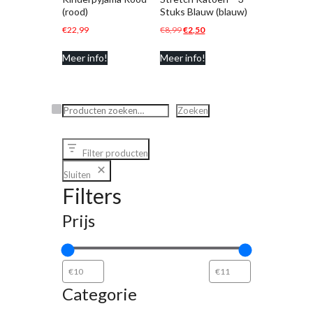
(rood)
Stuks Blauw (blauw)
Oorspronkelijke
Huidige
€
22,99
€
8,99
€
2,50
prijs
prijs
Meer info!
Meer info!
was:
is:
€8,99.
€2,50.
Zoeken
Zoeken
Filter producten
Sluiten
Filters
Prijs
Categorie