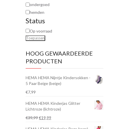
ondergoed
hemden
Status
Op voorraad
Toepassen
HOOG GEWAARDEERDE
PRODUCTEN
HEMA HEMA Nijntje Kindersokken -
5 Paar Beige (beige)
€
7,99
HEMA HEMA Kinderjas Glitter
Lichtroze (lichtroze)
Oorspronkelijke
Huidige
€
39,99
€
19,99
prijs
prijs
HEMA HEMA Kinderjas Roze (roze)
was:
is: