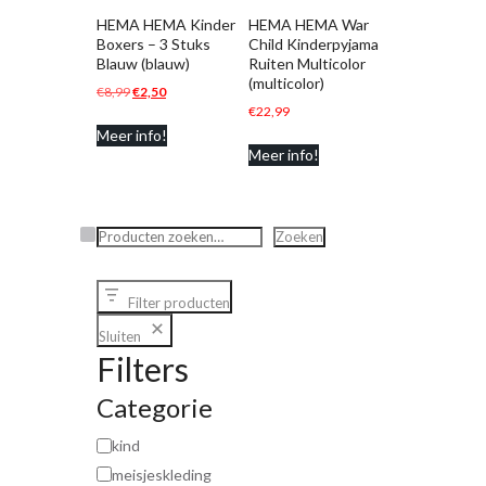
HEMA HEMA Kinder
HEMA HEMA War
Boxers – 3 Stuks
Child Kinderpyjama
Blauw (blauw)
Ruiten Multicolor
(multicolor)
Oorspronkelijke
Huidige
€
8,99
€
2,50
€
22,99
prijs
prijs
Meer info!
was:
is:
Meer info!
€8,99.
€2,50.
Zoeken
Zoeken
Filter producten
Sluiten
Filters
Categorie
kind
meisjeskleding