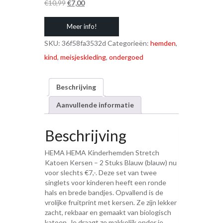
Oorspronkelijke
Huidige
€
10,99
€
7,00
prijs
prijs
Meer info!
was:
is:
€10,99.
€7,00.
SKU:
36f58fa3532d
Categorieën:
hemden
,
kind
,
meisjeskleding
,
ondergoed
Beschrijving
Aanvullende informatie
Beschrijving
HEMA HEMA Kinderhemden Stretch
Katoen Kersen – 2 Stuks Blauw (blauw) nu
voor slechts €7,-. Deze set van twee
singlets voor kinderen heeft een ronde
hals en brede bandjes. Opvallend is de
vrolijke fruitprint met kersen. Ze zijn lekker
zacht, rekbaar en gemaakt van biologisch
katoen. Je draagt ze makkelijk onder je