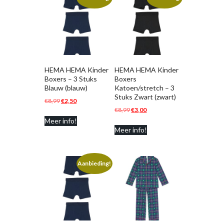
HEMA HEMA Kinder
HEMA HEMA Kinder
Boxers – 3 Stuks
Boxers
Blauw (blauw)
Katoen/stretch – 3
Stuks Zwart (zwart)
Oorspronkelijke
Huidige
€
8,99
€
2,50
Oorspronkelijke
Huidige
€
8,99
€
3,00
prijs
prijs
prijs
prijs
Meer info!
was:
is:
Meer info!
was:
is:
€8,99.
€2,50.
€8,99.
€3,00.
Aanbieding!