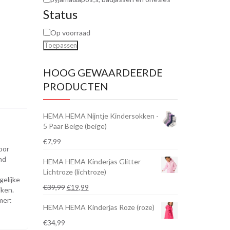
Status
Op voorraad
Toepassen
HOOG GEWAARDEERDE
PRODUCTEN
HEMA HEMA Nijntje Kindersokken -
5 Paar Beige (beige)
€
7,99
oor
nd
HEMA HEMA Kinderjas Glitter
Lichtroze (lichtroze)
gelijke
Oorspronkelijke
Huidige
€
39,99
€
19,99
jken.
prijs
prijs
mer:
HEMA HEMA Kinderjas Roze (roze)
was:
is:
€39,99.
€19,99.
€
34,99