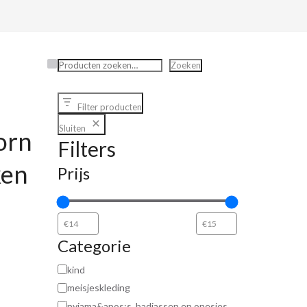
Zoeken
Zoeken
Filter producten
Sluiten
orn
Filters
ken
Prijs
Categorie
kind
meisjeskleding
pyjama&apos;s, badjassen en onesies