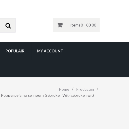
items0 -
€
0,00
POPULAIR
MY ACCOUNT
Home
Producten
Poppenpyjama Eenhoorn Gebroken Wit (gebroken wit)