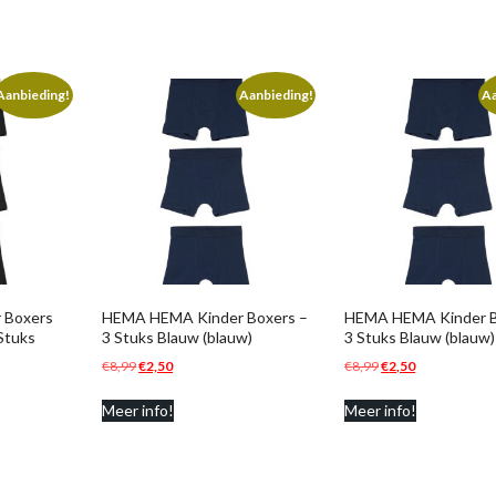
Aanbieding!
Aanbieding!
Aa
 Boxers
HEMA HEMA Kinder Boxers –
HEMA HEMA Kinder B
Stuks
3 Stuks Blauw (blauw)
3 Stuks Blauw (blauw)
Oorspronkelijke
Huidige
Oorspronkelijke
Huidige
€
8,99
€
2,50
€
8,99
€
2,50
prijs
prijs
prijs
prijs
Meer info!
Meer info!
was:
is:
was:
is:
€8,99.
€2,50.
€8,99.
€2,50.