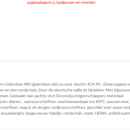
pyjama&apos;s, badjassen en onesies
ebroken Wit (gebroken wit) nu voor slechts €14.99,-. Deze pyjama v
en een ronde hals. Door de elastische taille zit hij lekker. Met bijpasse
g samen. Gemaakt van zachte stof. De producteigenschappen: materiaal
ssin: dieren, . wasvoorschriften: machinewasbaar tot 60°C, wassen met 
chriften: mag in de droger. strijkvoorschriften: geschikt voor warm stri
ch. mouwlengte: lange mouw. halslijn: ronde hals. merk: HEMA. artikel num