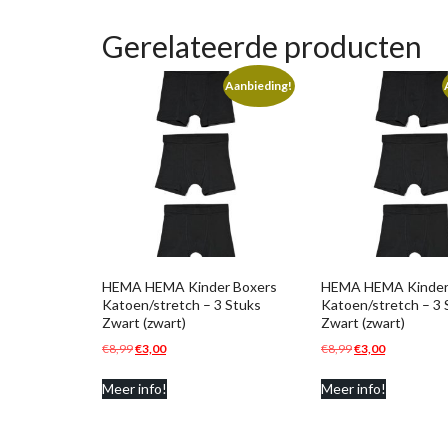
Gerelateerde producten
Aanbieding!
HEMA HEMA Kinder Boxers
HEMA HEMA Kinder
Katoen/stretch – 3 Stuks
Katoen/stretch – 3 
Zwart (zwart)
Zwart (zwart)
Oorspronkelijke
Huidige
Oorspronkelijke
Huidige
€
8,99
€
3,00
€
8,99
€
3,00
prijs
prijs
prijs
prijs
Meer info!
Meer info!
was:
is:
was:
is:
€8,99.
€3,00.
€8,99.
€3,00.