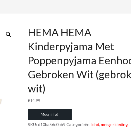
HEMA HEMA
Kinderpyjama Met
Poppenpyjama Eenho
Gebroken Wit (gebro
wit)
€
14,99
Meer info!
SKU:
d10ba56c0bb9
Categorieën:
kind
,
meisjeskleding
,