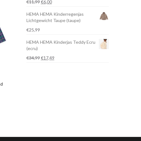
Oorspronkelijke
Huidige
€
11,99
€
6,00
prijs
prijs
HEMA HEMA Kinderregenjas
was:
is:
Lichtgewicht Taupe (taupe)
€11,99.
€6,00.
€
25,99
HEMA HEMA Kinderjas Teddy Ecru
(ecru)
Oorspronkelijke
Huidige
€
34,99
€
17,49
prijs
prijs
was:
is:
€34,99.
€17,49.
ld