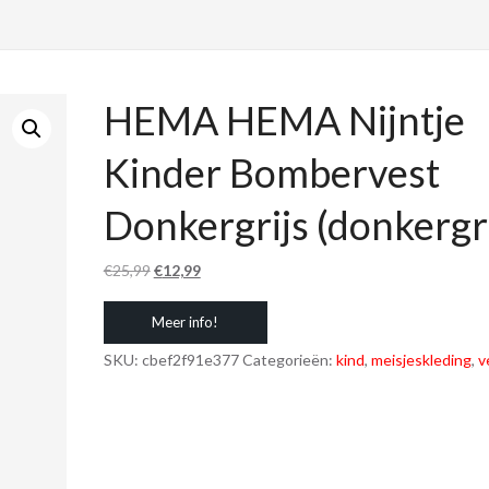
HEMA HEMA Nijntje
Kinder Bombervest
Donkergrijs (donkergri
Oorspronkelijke
Huidige
€
25,99
€
12,99
prijs
prijs
Meer info!
was:
is:
€25,99.
€12,99.
SKU:
cbef2f91e377
Categorieën:
kind
,
meisjeskleding
,
v