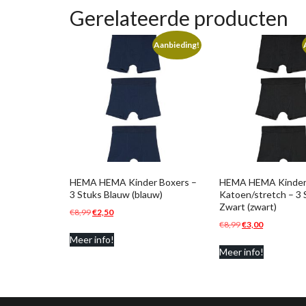
Gerelateerde producten
Aanbieding!
HEMA HEMA Kinder Boxers –
HEMA HEMA Kinder
3 Stuks Blauw (blauw)
Katoen/stretch – 3 
Zwart (zwart)
Oorspronkelijke
Huidige
€
8,99
€
2,50
Oorspronkelijke
Huidige
€
8,99
€
3,00
prijs
prijs
prijs
prijs
Meer info!
was:
is:
Meer info!
was:
is:
€8,99.
€2,50.
€8,99.
€3,00.