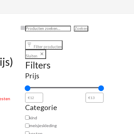
Zoeken
Zoeken
Filter producten
Sluiten
js)
Filters
Prijs
esten
Categorie
kind
meisjeskleding
vesten