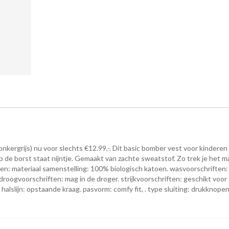
ergrijs) nu voor slechts €12.99,-. Dit basic bomber vest voor kinderen
e borst staat nijntje. Gemaakt van zachte sweatstof. Zo trek je het ma
en: materiaal samenstelling: 100% biologisch katoen. wasvoorschriften:
oogvoorschriften: mag in de droger. strijkvoorschriften: geschikt voor s
lslijn: opstaande kraag. pasvorm: comfy fit, . type sluiting: drukknopen, 