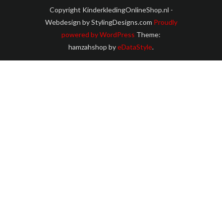
Copyright KinderkledingOnlineShop.nl -
Webdesign by StylingDesigns.com
Proudly
powered by WordPress
Theme:
hamzahshop by
eDataStyle
.