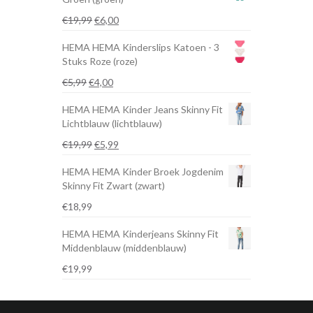
Oorspronkelijke
Huidige
€
19,99
€
6,00
prijs
prijs
HEMA HEMA Kinderslips Katoen - 3
was:
is:
Stuks Roze (roze)
€19,99.
€6,00.
Oorspronkelijke
Huidige
€
5,99
€
4,00
prijs
prijs
HEMA HEMA Kinder Jeans Skinny Fit
was:
is:
Lichtblauw (lichtblauw)
€5,99.
€4,00.
Oorspronkelijke
Huidige
€
19,99
€
5,99
prijs
prijs
HEMA HEMA Kinder Broek Jogdenim
was:
is:
Skinny Fit Zwart (zwart)
€19,99.
€5,99.
€
18,99
HEMA HEMA Kinderjeans Skinny Fit
Middenblauw (middenblauw)
€
19,99