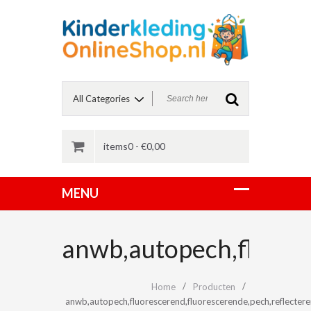
items0 -
€
0,00
anwb,autopech,fluores
Home
Producten
anwb,autopech,fluorescerend,fluorescerende,pech,reflecter