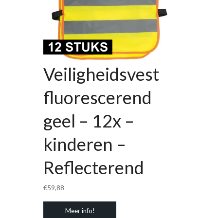
Veiligheidsvest
fluorescerend
geel – 12x –
kinderen –
Reflecterend
€
59,88
Meer info!