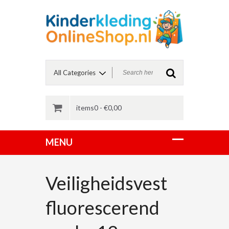
items0 -
€
0,00
Veiligheidsvest
fluorescerend