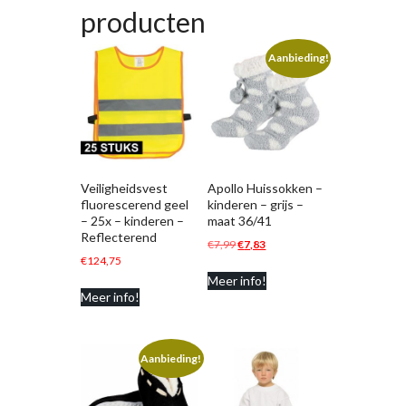
producten
Aanbieding!
Veiligheidsvest
Apollo Huissokken –
fluorescerend geel
kinderen – grijs –
– 25x – kinderen –
maat 36/41
Reflecterend
Oorspronkelijke
Huidige
€
7,99
€
7,83
€
124,75
prijs
prijs
Meer info!
was:
is:
Meer info!
€7,99.
€7,83.
Aanbieding!