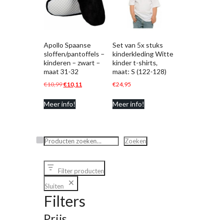
Apollo Spaanse
Set van 5x stuks
sloffen/pantoffels –
kinderkleding Witte
kinderen – zwart –
kinder t-shirts,
maat 31-32
maat: S (122-128)
Oorspronkelijke
Huidige
€
10,99
€
10,11
€
24,95
prijs
prijs
Meer info!
Meer info!
was:
is:
€10,99.
€10,11.
Zoeken
Zoeken
Filter producten
Sluiten
Filters
Prijs