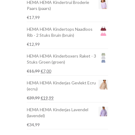
HEMA HEMA Kindertrui Broderie
Paars (paars)
€
17,99
HEMA HEMA Kindertops Naadloos
Rib - 2 Stuks Bruin (bruin)
€
12,99
HEMA HEMA Kinderboxers Raket - 3
Stuks Groen (groen)
Oorspronkelijke
Huidige
€
11,99
€
7,00
prijs
prijs
HEMA HEMA Kinderjas Gevlekt Ecru
was:
is:
(ecru)
€11,99.
€7,00.
Oorspronkelijke
Huidige
€
39,99
€
19,99
prijs
prijs
HEMA HEMA Kinderjas Lavendel
was:
is:
(lavendel)
€39,99.
€19,99.
€
34,99