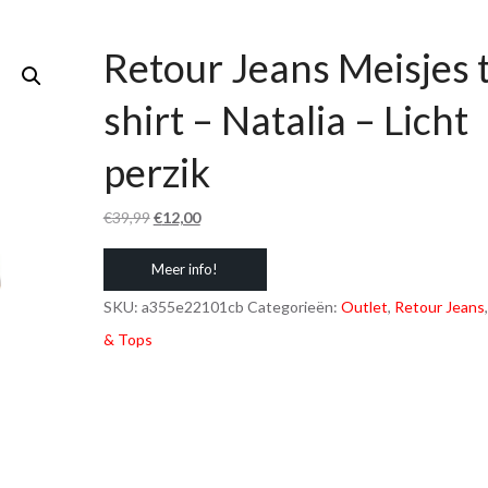
Retour Jeans Meisjes t
shirt – Natalia – Licht
perzik
Oorspronkelijke
Huidige
€
39,99
€
12,00
prijs
prijs
Meer info!
was:
is:
€39,99.
€12,00.
SKU:
a355e22101cb
Categorieën:
Outlet
,
Retour Jeans
& Tops