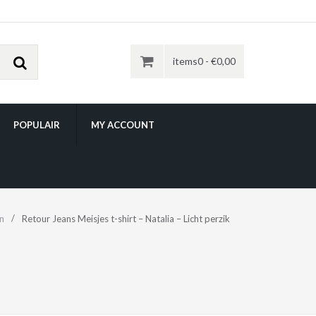
items0 -
€
0,00
POPULAIR
MY ACCOUNT
n
Retour Jeans Meisjes t-shirt – Natalia – Licht perzik