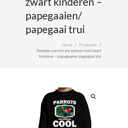
zwart kinderen –
papegaaien/
papegaai trui
Home
Producten
Sweater parrots are serious cool zwart
kinderen – papegaaien/ papegaai trui