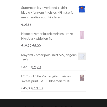
Superman logo verkleed t-shirt -
blauw - jongens/meisjes - Film/serie
merchandise voor kinderen
€
16,99
Name it zomer broek meisjes - roze -
NknJela - wide leg fit
Oorspronkelijke
Huidige
€
19,99
€
6,00
prijs
prijs
Mayoral Zomer polo shirt S/S jongens
was:
is:
- wit
€19,99.
€6,00.
Oorspronkelijke
Huidige
€
32,30
€
9,70
prijs
prijs
LOOXS Little Zomer gilet meisjes
was:
is:
sweat print - AOP bloemen multi
€32,30.
€9,70.
Oorspronkelijke
Huidige
€
45,00
€
13,50
prijs
prijs
was:
is:
€45,00.
€13,50.