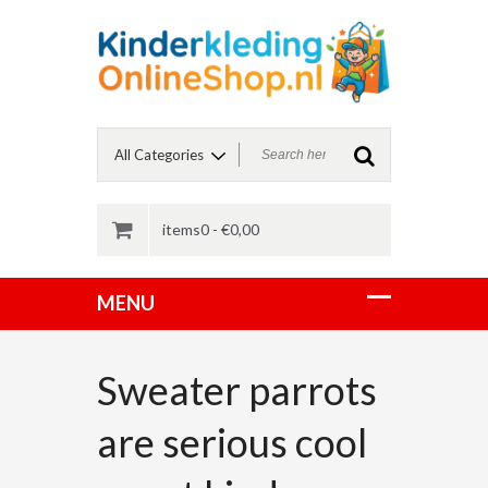
items0 -
€
0,00
Sweater parrots
are serious cool