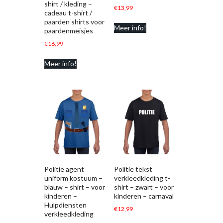
shirt / kleding –
€
13,99
cadeau t-shirt /
paarden shirts voor
Meer info!
paardenmeisjes
€
16,99
Meer info!
Politie agent
Politie tekst
uniform kostuum –
verkleedkleding t-
blauw – shirt – voor
shirt – zwart – voor
kinderen –
kinderen – carnaval
Hulpdiensten
€
12,99
verkleedkleding