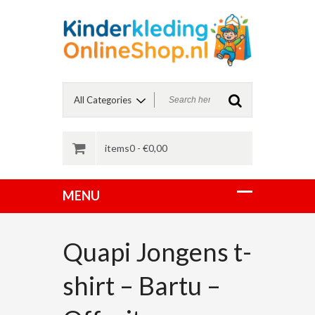
items0 -
€
0,00
Quapi Jongens t-
shirt – Bartu –