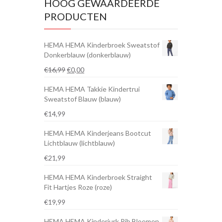
HOOG GEWAARDEERDE
PRODUCTEN
HEMA HEMA Kinderbroek Sweatstof
Donkerblauw (donkerblauw)
Oorspronkelijke
Huidige
€
16,99
€
0,00
prijs
prijs
HEMA HEMA Takkie Kindertrui
was:
is:
Sweatstof Blauw (blauw)
€16,99.
€0,00.
€
14,99
HEMA HEMA Kinderjeans Bootcut
Lichtblauw (lichtblauw)
€
21,99
HEMA HEMA Kinderbroek Straight
Fit Hartjes Roze (roze)
€
19,99
HEMA HEMA Kinderjurk Rib Bloemen