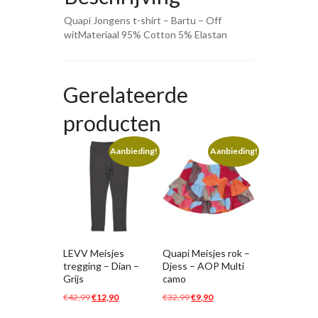
Quapi Jongens t-shirt – Bartu – Off
witMateriaal 95% Cotton 5% Elastan
Gerelateerde
producten
Aanbieding!
Aanbieding!
LEVV Meisjes
Quapi Meisjes rok –
tregging – Dian –
Djess – AOP Multi
Grijs
camo
Oorspronkelijke
Huidige
Oorspronkelijke
Huidige
€
42,99
€
12,90
€
32,99
€
9,90
prijs
prijs
prijs
prijs