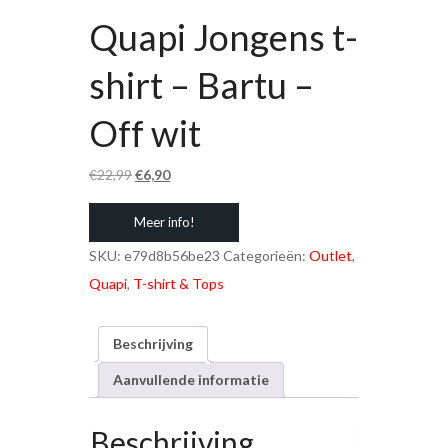
Quapi Jongens t-
shirt – Bartu –
Off wit
Oorspronkelijke
Huidige
€
22,99
€
6,90
prijs
prijs
Meer info!
was:
is:
€22,99.
€6,90.
SKU:
e79d8b56be23
Categorieën:
Outlet
,
Quapi
,
T-shirt & Tops
Beschrijving
Aanvullende informatie
Beschrijving